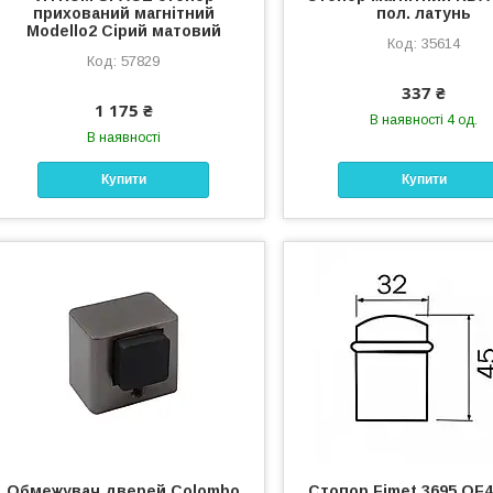
прихований магнітний
пол. латунь
Modello2 Сірий матовий
35614
57829
337 ₴
1 175 ₴
В наявності 4 од.
В наявності
Купити
Купити
Обмежувач дверей Colombo
Стопор Fimet 3695 OF4