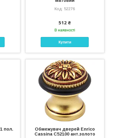
матовий
52276
512 ₴
В наявності
Купити
1 пол.
Обмежувач дверей Enrico
Cassina С52100 ант.золото