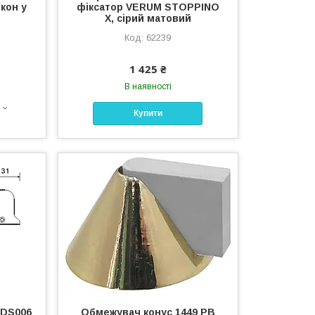
кон у
фіксатор VERUM STOPPINO
X, сірий матовий
62239
1 425 ₴
В наявності
Купити
 DS006
Обмежувач конус 1449 PB