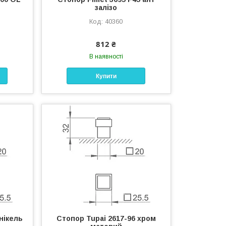
залізо
40360
812 ₴
В наявності
Купити
нікель
Стопор Tupai 2617-96 хром