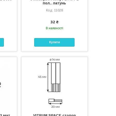
пол.. латунь
11028
32 ₴
В наявності
Купити
3 мат.
VITRUM SPACE стопор