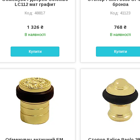
LC112 мат графит
бронза
48817
41123
1 326 ₴
768 ₴
В наявності
В наявності
Купити
Купити
Обмежувач античний EM-
Стопор Salice Paolo 2