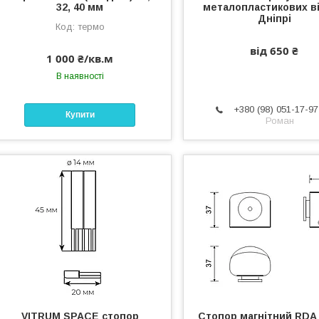
32, 40 мм
металопластикових ві
Дніпрі
термо
від 650 ₴
1 000 ₴/кв.м
В наявності
+380 (98) 051-17-97
Купити
Роман
VITRUM SPACE стопор
Стопор магнітний RDA