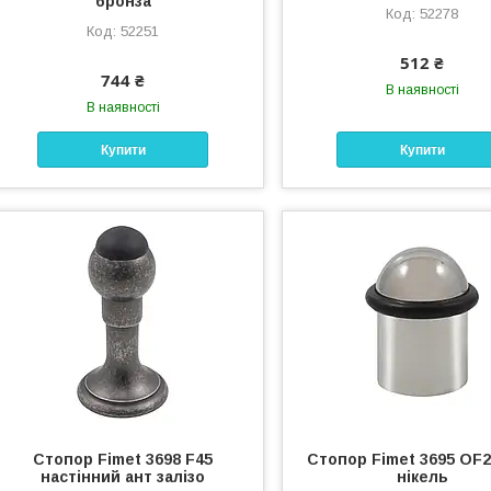
бронза
52278
52251
512 ₴
744 ₴
В наявності
В наявності
Купити
Купити
Стопор Fimet 3698 F45
Стопор Fimet 3695 OF2
настінний ант залізо
нікель