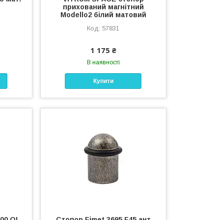
прихований магнітний
Modello2 білий матовий
57831
1 175 ₴
В наявності
Купити
900 OL
Стопор Fimet 3695 F45 ант