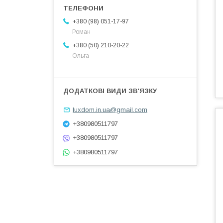
+380 (98) 051-17-97
Роман
+380 (50) 210-20-22
Ольга
luxdom.in.ua@gmail.com
+380980511797
+380980511797
+380980511797