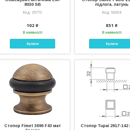
8030 SB
підлога. латунь
25772
53019
102 ₴
851 ₴
В наявності
В наявності
Купити
Купити
Стопор Fimet 3696 F43 мат
Стопор Tupai 2617-142 