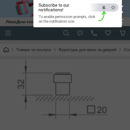
×
Subscribe to our
notifications!
To enable permission prompts, click
ESC
ЛюксДом-тепло та затишок у кожен дім.
on the notification icon
Товари та послуги
Фурнітура для вікон та дверей
Ст