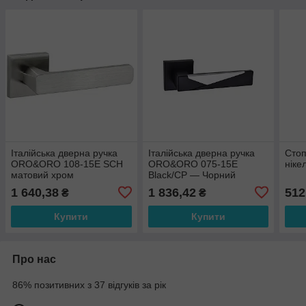
Італійська дверна ручка
Італійська дверна ручка
Стоп
ORO&ORO 108-15E SCH
ORO&ORO 075-15E
ніке
матовий хром
Black/CP — Чорний
матовий/ Хром (вставка)
1 640,38
1 836,42
512
₴
₴
Купити
Купити
Про нас
86% позитивних з 37 відгуків за рік