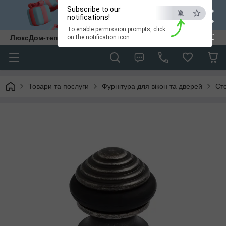
×
Subscribe to our
notifications!
To enable permission prompts, click
ESC
ЛюксДом-тепло та затишок у кожен дім.
on the notification icon
Товари та послуги
Фурнітура для вікон та дверей
Ст