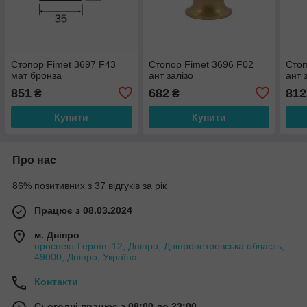
Стопор Fimet 3697 F43
Стопор Fimet 3696 F02
Стоп
мат бронза
ант залізо
ант 
851
682
812
₴
₴
Купити
Купити
Про нас
86% позитивних з 37 відгуків за рік
Працює з 08.03.2024
м. Дніпро
проспект Героїв, 12, Дніпро, Дніпропетровська область,
49000, Дніпро, Україна
Контакти
Сьогодні працює з 08:00 до 23:00