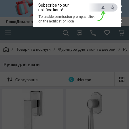
×
Subscribe to our
notifications!
To enable permission prompts, click
ESC
ЛюксДом-тепло та затишок у кожен дім.
on the notification icon
Товари та послуги
Фурнітура для вікон та дверей
Руч
Ручки для вікон
Сортування
0
Фільтри