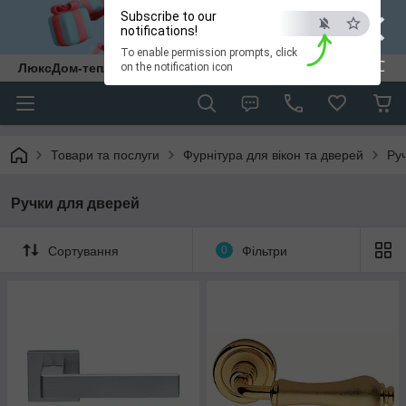
×
Subscribe to our
notifications!
To enable permission prompts, click
ESC
ЛюксДом-тепло та затишок у кожен дім.
on the notification icon
Товари та послуги
Фурнітура для вікон та дверей
Ру
Ручки для дверей
Сортування
0
Фільтри