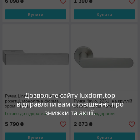
6 098
1 390
₴
₴
Купити
Купити
Дозвольте сайту luxdom.top
Ручка Linea Cali, Loft, на 006
розетці, монолітна форма ,
Ручка Ilavio, 2261, на круглій
відправляти вам сповіщення про
хром матовий
розетці, хром матовий
знижки та акції.
Готово до відправки
Готово до відправки
5 790
2 673
₴
₴
Купити
Купити