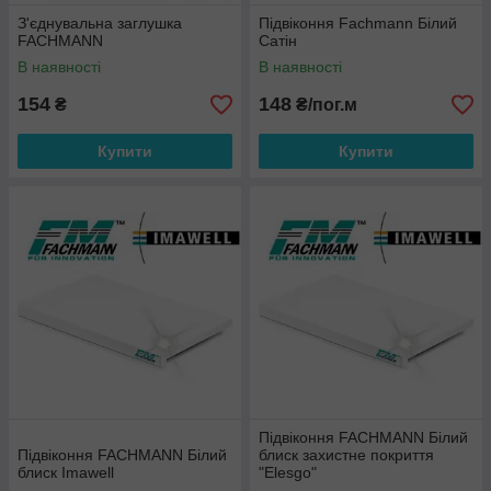
З'єднувальна заглушка
Підвіконня Fachmann Білий
FACHMANN
Сатін
В наявності
В наявності
154
148
₴
₴/пог.м
Купити
Купити
Підвіконня FACHMANN Білий
Підвіконня FACHMANN Білий
блиск захистне покриття
блиск Imawell
"Elesgo"