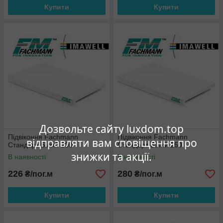
Купити
Купити
Дозвольте сайту luxdom.top
Підвіконня Fachmann
Підвіконня Fachmann
відправляти вам сповіщення про
Стандарт Білий 200
Стандарт Білий 250
знижки та акції.
В наявності
В наявності
226
280
₴/пог.м
₴/пог.м
Купити
Купити