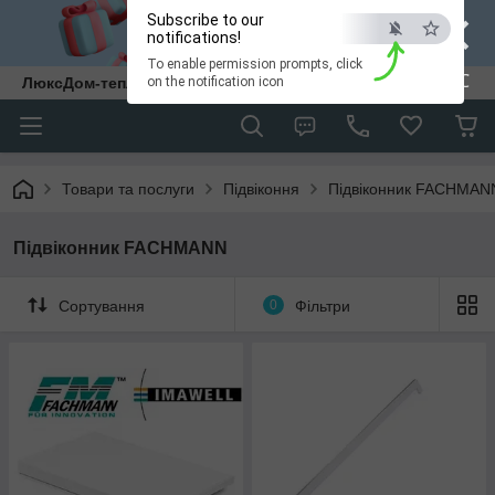
×
Subscribe to our
notifications!
To enable permission prompts, click
ESC
ЛюксДом-тепло та затишок у кожен дім.
on the notification icon
Товари та послуги
Підвіконня
Підвіконник FACHMAN
Підвіконник FACHMANN
Сортування
0
Фільтри