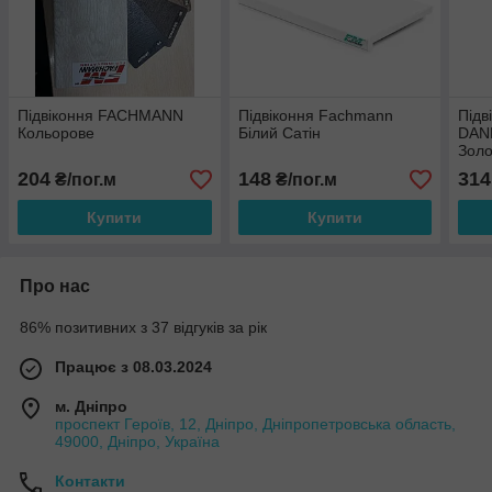
Підвіконня FACHMANN
Підвіконня Fachmann
Підв
Кольорове
Білий Сатін
DAN
Золо
204
148
314
₴/пог.м
₴/пог.м
Купити
Купити
Про нас
86% позитивних з 37 відгуків за рік
Працює з 08.03.2024
м. Дніпро
проспект Героїв, 12, Дніпро, Дніпропетровська область,
49000, Дніпро, Україна
Контакти