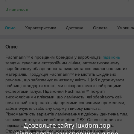
В наявності
Опис
Характеристики
Доставка
Оплата
Умови п
Опис
Fachmann™ є провідним брендом у виробництві
підвіконь
завдяки сучасним екструзійним лініям, автоматизованому
виробничому обладнанню та використанню екологічно чистих
матеріалів. Продукція Fachmann™ не містить шкідливих
речовин, що забезпечує виняткову якість. Щоб підтримувати
найвищі стандарти якості, ми співпрацюємо з найкращими
експертами галузі. Підвіконня Fachmann™ покриті
високоякісними плівками, що ламінують, які зберігають свій
початковий колір навіть під прямими сонячними променями,
забезпечують стабільну форму і високу міцність.
Різноманітність варіантів ламінування підвіконь ідентична тим,
які використовують виробники вікон ПВХ. Основні переваги
Дозвольте сайту luxdom.top
підвіконь Fachmann™: Висока міцність та довговічність.
Структура підвіконної дошки виготовляється виключно із
відправляти вам сповіщення про