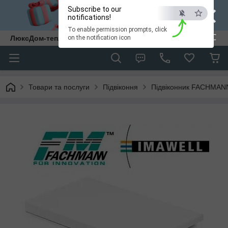
×
Subscribe to our
notifications!
To enable permission prompts, click
ESC
ЛюксДом-тепло та затишок у кожен дім.
on the notification icon
Товари та послуги
Підвіконня
Підвіконник FACHMAN