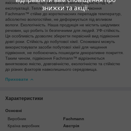
якісної сировини, що забезпечує високу міцність під час
знижки та акції.
експлуатації. Тепло- та вологостійкість. Підвіконня
Fachmann™ стійке до короткочасних перепадів температур,
абсолютно вологостійке, не деформується під впливом
вологи. Екологічність. Наша продукція не містить шкідливих
речовин, що робить їх безпечними для людей. УФ-стійкість.
Ця особливість дозволяє зберегти первісний вид підвіконня
довгі роки. Стійкість до побутової хімії. Споживачі можуть
використовувати засоби побутової хімії для чищення
підвіконня, не побоюючись пошкодити декоративне покриття.
Таким чином, підвіконня Fachmann™ відрізняються
винятковою якістю, довговічністю, екологічністю та стійкістю
до різних факторів навколишнього середовища.
Приховати
Характеристики
Основні
Виробник
Fachmann
Країна виробник
Австрія