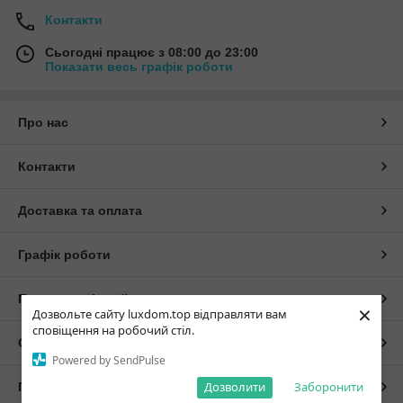
Контакти
Сьогодні працює з 08:00 до 23:00
Показати весь графік роботи
Про нас
Контакти
Доставка та оплата
Графік роботи
Повна версія сайту
×
Дозвольте сайту luxdom.top відправляти вам
сповіщення на робочий стіл.
Сайт створено на маркетплейсі
Prom.ua
Powered by SendPulse
Дозволити
Заборонити
Політика конфіденційності