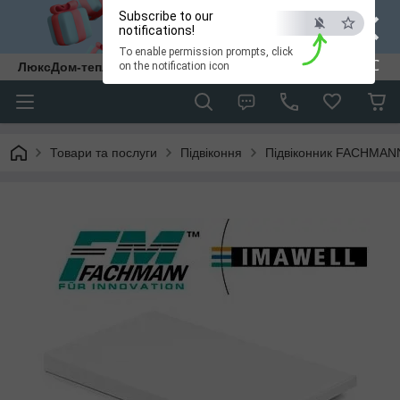
×
Subscribe to our
notifications!
To enable permission prompts, click
ESC
ЛюксДом-тепло та затишок у кожен дім.
on the notification icon
Товари та послуги
Підвіконня
Підвіконник FACHMAN