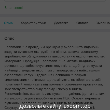
В наявності
Опис
Характеристики
Доставка
Оплата
Умови п
Опис
Fachmann™ є провідним брендом у виробництві підвіконь
завдяки сучасним екструзійним лініям, автоматизованому
виробничому обладнанню та використанню екологічно чистих
матеріалів. Продукція Fachmann™ не містить шкідливих
речовин, що забезпечує виняткову якість. Щоб підтримувати
найвищі стандарти якості, ми співпрацюємо з найкращими
експертами галузі. Підвіконня Fachmann™ покриті
високоякісними плівками, що ламінують, які зберігають свій
початковий колір навіть під прямими сонячними променями,
забезпечують стабільну форму і високу міцність.
Різноманітність варіантів ламінування підвіконь ідентична тим,
які використовують виробники вікон ПВХ. Основні переваги
підвіконь Fachmann™: Висока міцність та довговічність.
Дозвольте сайту luxdom.top
Структура підвіконної дошки виготовляється виключно із