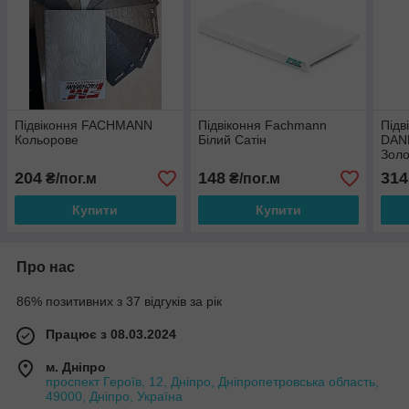
Підвіконня FACHMANN
Підвіконня Fachmann
Підв
Кольорове
Білий Сатін
DAN
Золо
204
148
314
₴/пог.м
₴/пог.м
Купити
Купити
Про нас
86% позитивних з 37 відгуків за рік
Працює з 08.03.2024
м. Дніпро
проспект Героїв, 12, Дніпро, Дніпропетровська область,
49000, Дніпро, Україна