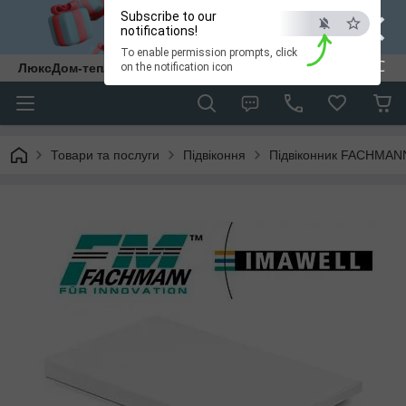
×
Subscribe to our
notifications!
To enable permission prompts, click
ESC
ЛюксДом-тепло та затишок у кожен дім.
on the notification icon
Товари та послуги
Підвіконня
Підвіконник FACHMAN