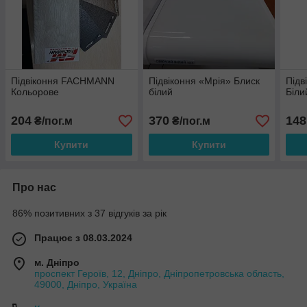
Підвіконня FACHMANN
Підвіконня «Мрія» Блиск
Підв
Кольорове
білий
Біли
204
370
148
₴/пог.м
₴/пог.м
Купити
Купити
Про нас
86% позитивних з 37 відгуків за рік
Працює з 08.03.2024
м. Дніпро
проспект Героїв, 12, Дніпро, Дніпропетровська область,
49000, Дніпро, Україна