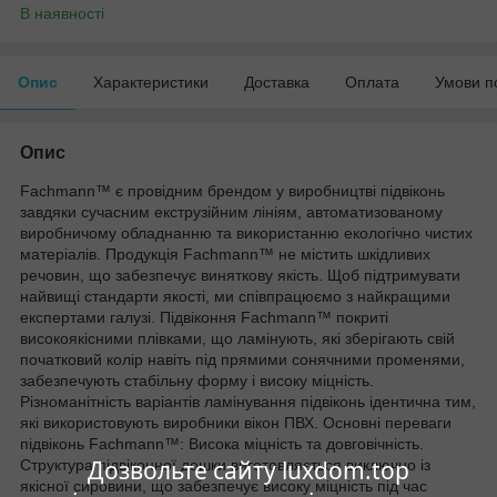
В наявності
Опис
Характеристики
Доставка
Оплата
Умови п
Опис
Fachmann™ є провідним брендом у виробництві підвіконь
завдяки сучасним екструзійним лініям, автоматизованому
виробничому обладнанню та використанню екологічно чистих
матеріалів. Продукція Fachmann™ не містить шкідливих
речовин, що забезпечує виняткову якість. Щоб підтримувати
найвищі стандарти якості, ми співпрацюємо з найкращими
експертами галузі. Підвіконня Fachmann™ покриті
високоякісними плівками, що ламінують, які зберігають свій
початковий колір навіть під прямими сонячними променями,
забезпечують стабільну форму і високу міцність.
Різноманітність варіантів ламінування підвіконь ідентична тим,
які використовують виробники вікон ПВХ. Основні переваги
підвіконь Fachmann™: Висока міцність та довговічність.
Дозвольте сайту luxdom.top
Структура підвіконної дошки виготовляється виключно із
якісної сировини, що забезпечує високу міцність під час