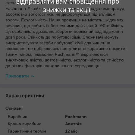
відправляти вам сповіщення про
експлуатації. Тепло- та вологостійкість. Підвіконня
знижки та акції.
Fachmann™ стійке до короткочасних перепадів температур,
абсолютно вологостійке, не деформується під впливом
вологи. Екологічність. Наша продукція не містить шкідливих
речовин, що робить їх безпечними для людей. УФ-стійкість.
Ця особливість дозволяє зберегти первісний вид підвіконня
довгі роки. Стійкість до побутової хімії. Споживачі можуть
використовувати засоби побутової хімії для чищення
підвіконня, не побоюючись пошкодити декоративне покриття.
Таким чином, підвіконня Fachmann™ відрізняються
винятковою якістю, довговічністю, екологічністю та стійкістю
до різних факторів навколишнього середовища.
Приховати
Характеристики
Основні
Виробник
Fachmann
Країна виробник
Австрія
Гарантійний термін
12 міс