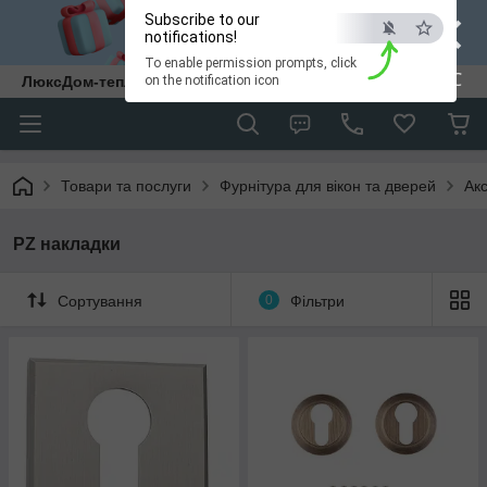
×
Subscribe to our
notifications!
To enable permission prompts, click
ESC
ЛюксДом-тепло та затишок у кожен дім.
on the notification icon
Товари та послуги
Фурнітура для вікон та дверей
Ак
PZ накладки
Сортування
0
Фільтри