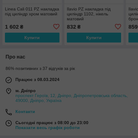
Linea Cali 011 PZ накладка
Ilavio PZ накладка під
Ilav
під циліндр хром матовий
циліндр 1102, нікель
цилі
матовий
брон
1 602
832
859
₴
₴
Купити
Купити
Про нас
86% позитивних з 37 відгуків за рік
Працює з 08.03.2024
м. Дніпро
проспект Героїв, 12, Дніпро, Дніпропетровська область,
49000, Дніпро, Україна
Контакти
Сьогодні працює з 08:00 до 23:00
Показати весь графік роботи