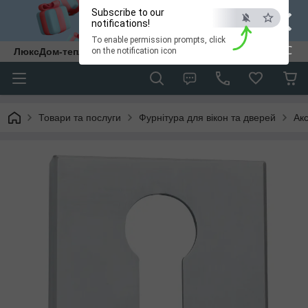
×
Subscribe to our
notifications!
To enable permission prompts, click
ESC
ЛюксДом-тепло та затишок у кожен дім.
on the notification icon
Товари та послуги
Фурнітура для вікон та дверей
Ак