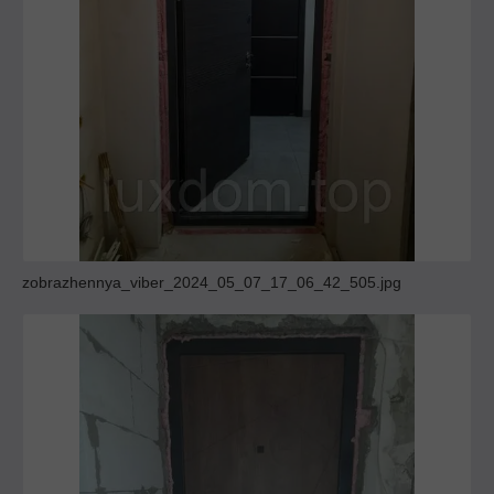
zobrazhennya_viber_2024_05_07_17_06_42_505.jpg