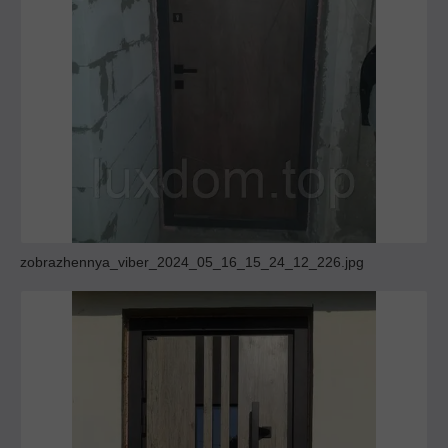
zobrazhennya_viber_2024_05_16_15_24_12_226.jpg