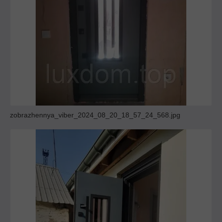
zobrazhennya_viber_2024_08_20_18_57_24_568.jpg