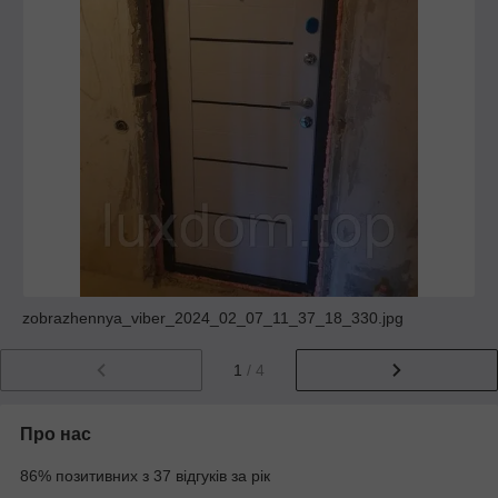
zobrazhennya_viber_2024_02_07_11_37_18_330.jpg
1
/ 4
Про нас
86% позитивних з 37 відгуків за рік