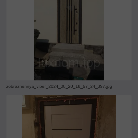
zobrazhennya_viber_2024_08_20_18_57_24_397.jpg