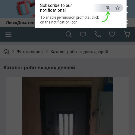
×
Subscribe to our
notifications!
To enable permission prompts, click
ESC
ЛюксДом-тепло та затишок у кожен дім.
on the notification icon
Фотогалерея
Каталог робіт вхідних дверей
Каталог робіт вхідних дверей