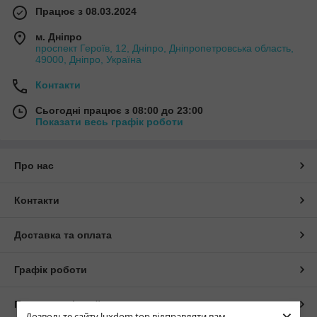
Працює з 08.03.2024
м. Дніпро
проспект Героїв, 12, Дніпро, Дніпропетровська область,
49000, Дніпро, Україна
Контакти
Сьогодні працює з 08:00 до 23:00
Показати весь графік роботи
Про нас
Контакти
Доставка та оплата
Графік роботи
Повна версія сайту
Дозвольте сайту luxdom.top відправляти вам