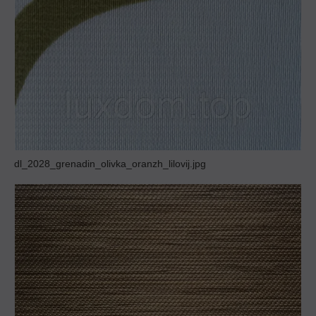
dl_2028_grenadin_olivka_oranzh_lilovij.jpg