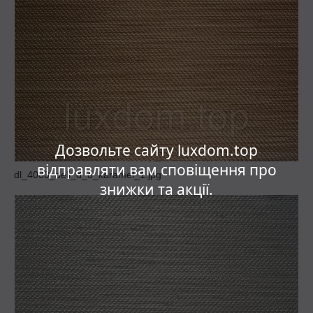
Дозвольте сайту luxdom.top
відправляти вам сповіщення про
dl_4003_deli_d_o_karamel_1.jpg
знижки та акції.