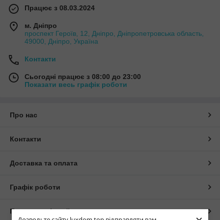
Працює з 08.03.2024
м. Дніпро
проспект Героїв, 12, Дніпро, Дніпропетровська область,
49000, Дніпро, Україна
Контакти
Сьогодні працює з 08:00 до 23:00
Показати весь графік роботи
Про нас
Контакти
Доставка та оплата
Графік роботи
Повна версія сайту
Дозвольте сайту luxdom.top відправляти вам