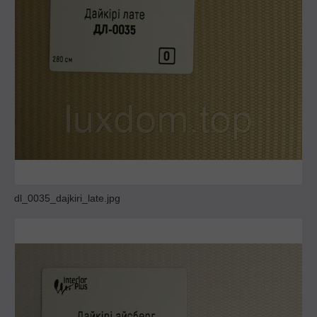
dl_0035_dajkiri_late.jpg