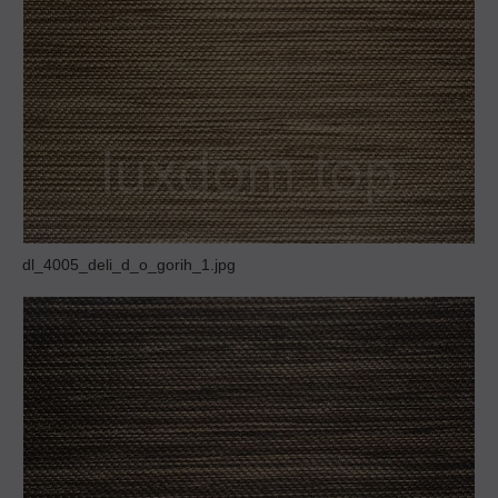
dl_4005_deli_d_o_gorih_1.jpg