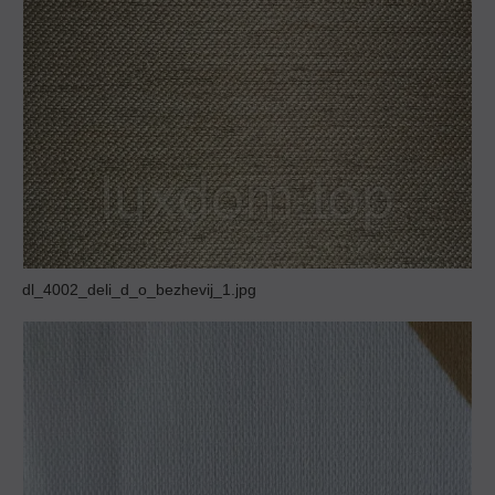
dl_4002_deli_d_o_bezhevij_1.jpg