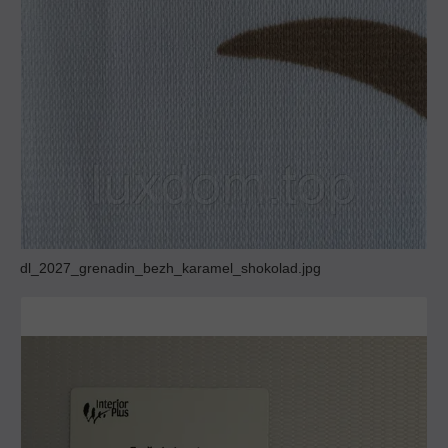
dl_2027_grenadin_bezh_karamel_shokolad.jpg