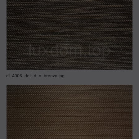
dl_4006_deli_d_o_bronza.jpg