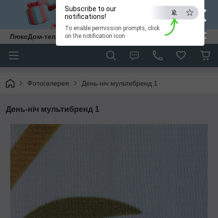
×
Subscribe to our
notifications!
To enable permission prompts, click
ESC
ЛюксДом-тепло та затишок у кожен дім.
on the notification icon
Фотогалерея
День-ніч мультибренд 1
День-ніч мультибренд 1