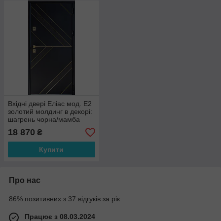
Вхідні двері Еліас мод. Е2
золотий молдинг в декорі:
шагрень чорна/мамба
моріон/ олово супермат-
18 870
₴
бетон сніжний
Купити
Про нас
86% позитивних з 37 відгуків за рік
Працює з 08.03.2024