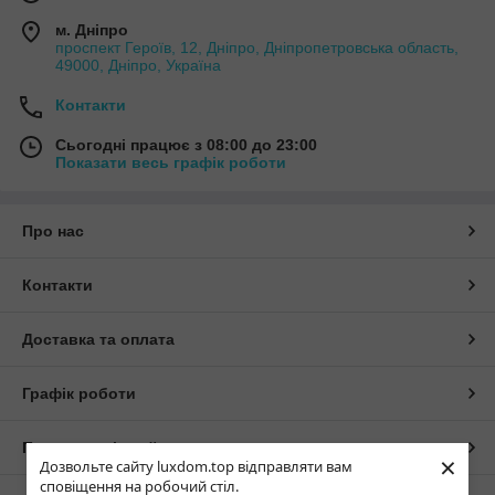
м. Дніпро
проспект Героїв, 12, Дніпро, Дніпропетровська область,
49000, Дніпро, Україна
Контакти
Сьогодні працює з 08:00 до 23:00
Показати весь графік роботи
Про нас
Контакти
Доставка та оплата
Графік роботи
Повна версія сайту
×
Дозвольте сайту luxdom.top відправляти вам
сповіщення на робочий стіл.