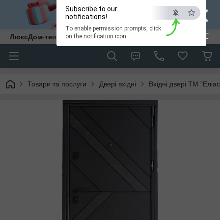
×
Subscribe to our
notifications!
To enable permission prompts, click
ESC
ЛюксДом-тепло та затишок у кожен дім.
on the notification icon
Товари та послуги
Двері вхідні
Вхідні двері ТМ "Еліас