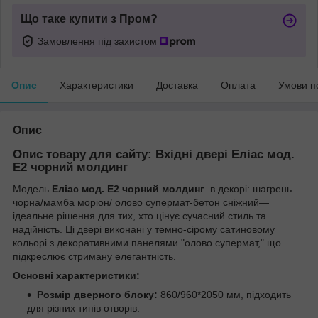
Що таке купити з Пром?
Замовлення під захистом
Опис
Характеристики
Доставка
Оплата
Умови п
Опис
Опис товару для сайту: Вхідні двері Еліас мод.
Е2 чорний молдинг
Модель
Еліас мод. Е2 чорний молдинг
в декорі: шагрень
чорна/мамба моріон/ олово супермат-бетон сніжний—
ідеальне рішення для тих, хто цінує сучасний стиль та
надійність. Ці двері виконані у темно-сірому сатиновому
кольорі з декоративними панелями "олово супермат," що
підкреслює стриману елегантність.
Основні характеристики:
Розмір дверного блоку:
860/960*2050 мм, підходить
для різних типів отворів.