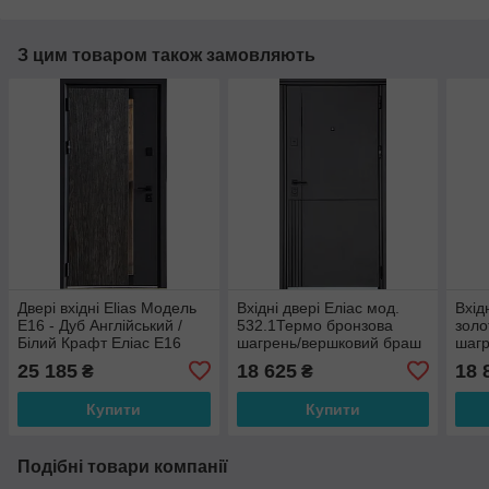
З цим товаром також замовляють
Двері вхідні Elias Модель
Вхідні двері Еліас мод.
Вхід
Е16 - Дуб Англійський /
532.1Термо бронзова
золо
Білий Крафт Eліас Е16
шагрень/вершковий браш
шагр
(вулиця)
морі
25 185
18 625
18 
₴
₴
бето
Купити
Купити
Подібні товари компанії