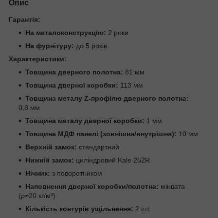
Опис
Гарантія:
На металоконструкцію:
2 роки
На фурнітуру:
до 5 років
Характеристики:
Товщина дверного полотна:
81 мм
Товщина дверної коробки:
113 мм
Товщина металу Z-профілю дверного полотна:
0,8 мм
Товщина металу дверної коробки:
1 мм
Товщина МДФ панелі (зовнішня/внутрішня):
10 мм
Верхній замок:
стандартний
Нижній замок:
циліндровий Kale 252R
Нічник:
з поворотником
Наповнення дверної коробки/полотна:
мінвата
(ρ=20 кг/м³)
Кількість контурів ущільнення:
2 шт.