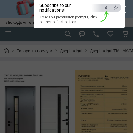
×
Subscribe to our
notifications!
To enable permission prompts, click
ESC
ЛюксДом-тепло та затишок у кожен дім.
on the notification icon
Товари та послуги
Двері вхідні
Двері вхідні ТМ "MAG