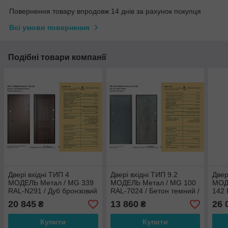
Повернення товару впродовж 14 днів за рахунок покупця
Всі умови повернення
Подібні товари компанії
Двері вхідні ТИП 4
Двері вхідні ТИП 9.2
Двер
МОДЕЛЬ Метал / MG 339
МОДЕЛЬ Метал / MG 100
МОД
RAL-N291 / Дуб бронзовий
RAL-7024 / Бетон темний /
142 
Вінорит/ вулиця
вулиця
дере
20 845
13 860
26 
₴
₴
Купити
Купити