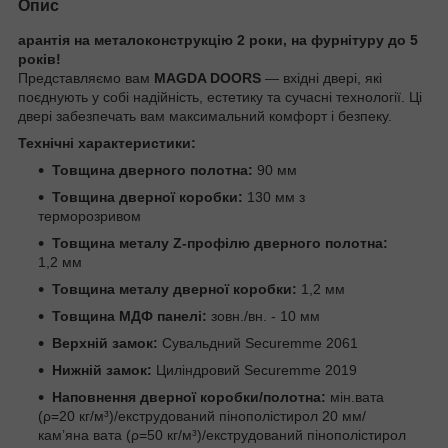
Опис
арантія на металоконструкцію 2 роки, на фурнітуру до 5
років!
Представляємо вам
MAGDA DOORS
— вхідні двері, які
поєднують у собі надійність, естетику та сучасні технології. Ці
двері забезпечать вам максимальний комфорт і безпеку.
Технічні характеристики:
Товщина дверного полотна:
90 мм
Товщина дверної коробки:
130 мм з
терморозривом
Товщина металу Z-профілю дверного полотна:
1,2 мм
Товщина металу дверної коробки:
1,2 мм
Товщина МДФ панелі:
зовн./вн. - 10 мм
Верхній замок:
Сувальдний Securemme 2061
Нижній замок:
Циліндровий Securemme 2019
Наповнення дверної коробки/полотна:
мін.вата
(ρ=20 кг/м³)/екструдований пінополістирол 20 мм/
кам’яна вата (ρ=50 кг/м³)/екструдований пінополістирол