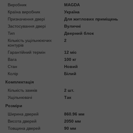
Виробник
MAGDA
Країна виробник
Україна
Призначення двері
Для житлових приміщень
Застосування двері
Вуличні
Тип
Дверний блок
Кількість ущільнюючих
2
контурів
Гарантійний термін
12 міс
Вага
100 кг
Стан
Новий
Колір
Білий
Комплектація
Кількість замків
2 шт.
Ущільнювачі
Так
Розміри
Ширина дверей
860.96 мм
Висота дверей
2050 мм
Товщина дверей
90 мм