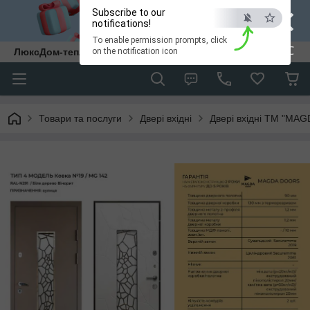
×
Subscribe to our
notifications!
To enable permission prompts, click
ESC
ЛюксДом-тепло та затишок у кожен дім.
on the notification icon
Товари та послуги
Двері вхідні
Двері вхідні ТМ "MAG