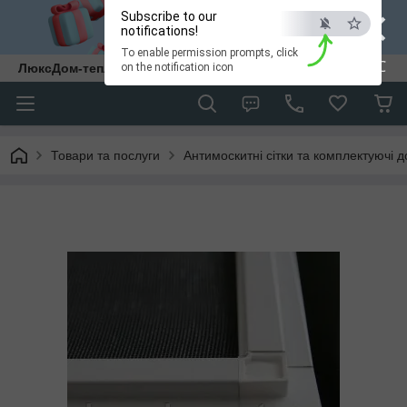
×
Subscribe to our
notifications!
To enable permission prompts, click
ESC
ЛюксДом-тепло та затишок у кожен дім.
on the notification icon
Товари та послуги
Антимоскитні сітки та комплектуючі д