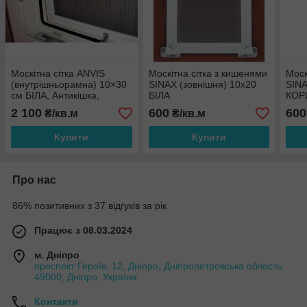
Москітна сітка ANVIS
Москітна сітка з кишенями
Моск
(внутрішньорамна) 10×30
SINAX (зовнішня) 10х20
SINA
см БІЛА, Антикішка,
БІЛА
КОР
полотно з нержавіючої
2 100
600
600
₴/кв.м
₴/кв.м
сталі
Купити
Купити
Про нас
86% позитивних з 37 відгуків за рік
Працює з 08.03.2024
м. Дніпро
проспект Героїв, 12, Дніпро, Дніпропетровська область,
49000, Дніпро, Україна
Контакти