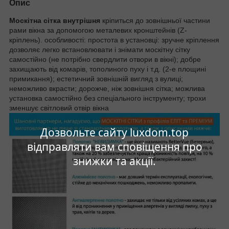
Опис
Москітна сітка внутрішня
кріпиться до зовнішньої частини
рами вікна за допомогою металевих кронштейнів (Z-
кріплень). особливості: простота в установці: зручне кріплення
дозволяє легко встановлювати і знімати москітну сітку
самостійно (не потрібно свердлити отвори в вікні); добре
захищають від комарів, тополиного пуху і т.д. (2-е площині
примикання); естетичний зовнішній вигляд з вулиці;
неможливо вкрасти; дорожче, ніж зовнішня сітка; можлива
установка самостійно без спеціального інструменту; трохи
зменшує світловий отвір вікна
Дозвольте сайту luxdom.top
відправляти вам сповіщення про
знижки та акції.