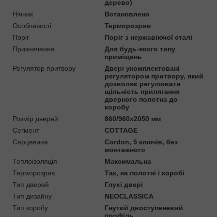
дерево)
Нічник
Встановлено
Особливості
Терморозрив
Поріг
Поріг з нержавіючої сталі
Призначення
Для будь-якого типу
приміщень
Регулятор притвору
Двері укомплектовані
регулятором притвору, який
дозволяє регулювати
щільність прилягання
дверного полотна до
коробу
Розмір дверей
860/960х2050 мм
Сегмент
COTTAGE
Серцевина
Cordon, 5 ключів, без
монтажного
Теплоізоляція
Максимальна
Терморозрив
Так, на полотні і коробі
Тип дверей
Глухі двері
Тип дизайну
NEOCLASSICA
Тип коробу
Гнутий двоступеневий
профіль