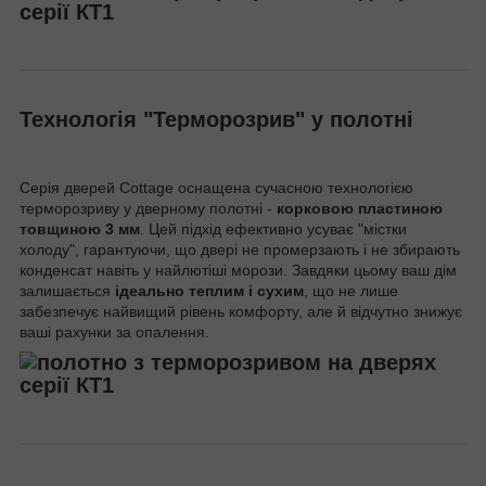
Технологія "Терморозрив" у полотні
Серія дверей Cottage оснащена сучасною технологією
терморозриву у дверному полотні -
корковою пластиною
товщиною 3 мм
. Цей підхід ефективно усуває "містки
холоду", гарантуючи, що двері не промерзають і не збирають
конденсат навіть у найлютіші морози. Завдяки цьому ваш дім
залишається
ідеально теплим і сухим
, що не лише
забезпечує найвищий рівень комфорту, але й відчутно знижує
ваші рахунки за опалення.