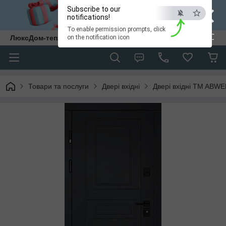
×
Subscribe to our
notifications!
To enable permission prompts, click
ESC
ЛюксДом-тепло та затишок у кожен дім.
on the notification icon
Товари та послуги
Двері вхідні
Двері вхідні TM ABW