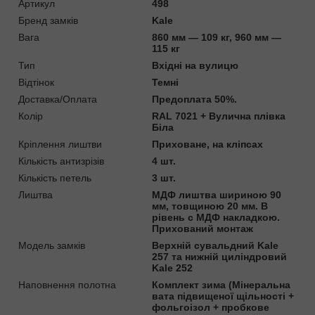
Артикул
498
Бренд замків
Kale
Вага
860 мм — 109 кг, 960 мм —
115 кг
Тип
Вхідні на вулицю
Відтінок
Темні
Доставка/Оплата
Предоплата 50%.
Колір
RAL 7021 + Вулична плівка
Біла
Кріплення лиштви
Приховане, на кліпсах
Кількість антизрізів
4 шт.
Кількість петель
3 шт.
Лиштва
МДФ лиштва шириною 90
мм, товщиною 20 мм. В
рівень с МДФ накладкою.
Прихований монтаж
Модель замків
Верхній сувальдний Kale
257 та нижній циліндровий
Kale 252
Наповнення полотна
Комплект зима (Мінеральна
вата підвищеної щільності +
фольгоізол + пробкове