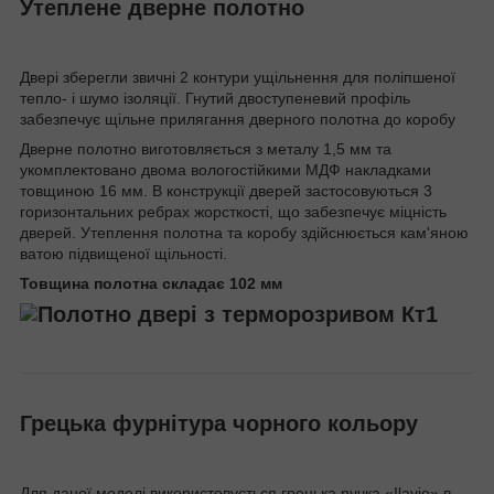
Утеплене дверне полотно
Двері зберегли звичні 2 контури ущільнення для поліпшеної
тепло- і шумо ізоляції. Гнутий двоступеневий профіль
забезпечує щільне прилягання дверного полотна до коробу
Дверне полотно виготовляється з металу 1,5 мм та
укомплектовано двома вологостійкими МДФ накладками
товщиною 16 мм. В конструкції дверей застосовуються 3
горизонтальних ребрах жорсткості, що забезпечує міцність
дверей. Утеплення полотна та коробу здійснюється кам'яною
ватою підвищеної щільності.
Товщина полотна складає 102 мм
Грецька фурнітура чорного кольору
Для даної моделі використовується грецька ручка «Ilavio» в