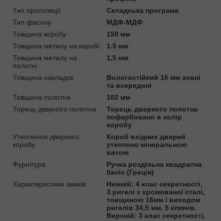
Тип пропозиції
Складська програма
Тип фасону
МДФ-МДФ
Товщина коробу
150 мм
Товщина металу на коробі
1.5 мм
Товщина металу на
1,5 мм
полотні
Товщина накладок
Вологостійкий 16 мм зовні
та всередині
Товщина полотна
102 мм
Торець дверного полотна
Торець дверного полотна
пофарбовано в колір
коробу
Утеплення дверного
Короб вхідних дверей
коробу
утеплено мінеральною
ватою
Фурнітура
Ручка роздільна квадратна
Ilavio (Греція)
Характеристики замків
Нижній: 4 клас секретності,
3 ригелі з хромованої сталі,
товщиною 16мм і виходом
ригелів 34,5 мм. 5 ключів.
Верхній: 3 клас секретності,