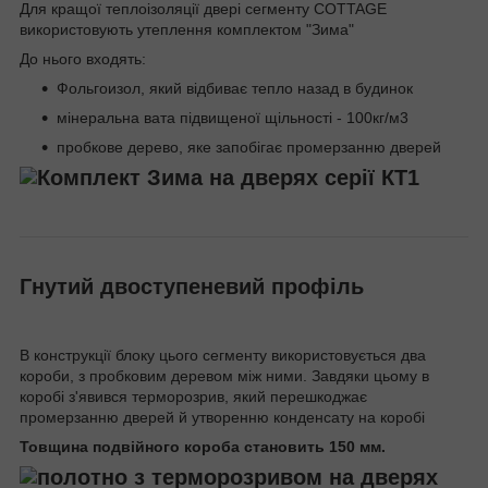
Для кращої теплоізоляції двері сегменту COTTAGE
використовують утеплення комплектом "Зима"
До нього входять:
Фольгоизол, який відбиває тепло назад в будинок
мінеральна вата підвищеної щільності - 100кг/м3
пробкове дерево, яке запобігає промерзанню дверей
Гнутий двоступеневий профіль
В конструкції блоку цього сегменту використовується два
короби, з пробковим деревом між ними. Завдяки цьому в
коробі з'явився терморозрив, який перешкоджає
промерзанню дверей й утворенню конденсату на коробі
Товщина подвійного короба становить 150 мм.