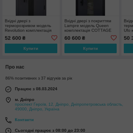
Вхідні двері з
Вхідні двері з покриттям
Вхідн
терморозривом модель
Lampre модель Queen
тер
Revolution комплектація
комплектація COTTAGE
Ufo 
Termix ABWEHR (LP6)
ABWEHR (KT+LP5)
COT
52 600
60 600
50 
₴
₴
Купити
Купити
Про нас
86% позитивних з 37 відгуків за рік
Працює з 08.03.2024
м. Дніпро
проспект Героїв, 12, Дніпро, Дніпропетровська область,
49000, Дніпро, Україна
Контакти
Сьогодні працює з 08:00 до 23:00