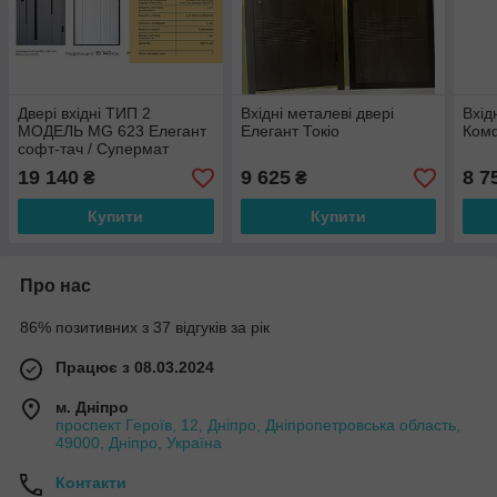
Двері вхідні ТИП 2
Вхідні металеві двері
Вхід
МОДЕЛЬ MG 623 Елегант
Елегант Токіо
Комф
софт-тач / Супермат
білий, фурнітура ЧП /
19 140
9 625
8 7
₴
₴
квартира
Купити
Купити
Про нас
86% позитивних з 37 відгуків за рік
Працює з 08.03.2024
м. Дніпро
проспект Героїв, 12, Дніпро, Дніпропетровська область,
49000, Дніпро, Україна
Контакти