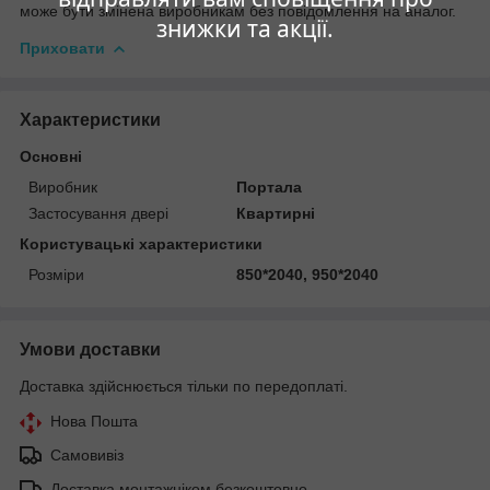
може бути змінена виробникам без повідомлення на аналог.
знижки та акції.
Приховати
Характеристики
Основні
Виробник
Портала
Застосування двері
Квартирні
Користувацькі характеристики
Розміри
850*2040, 950*2040
Умови доставки
Доставка здійснюється тільки по передоплаті.
Нова Пошта
Самовивіз
Доставка монтажніком безкоштовно