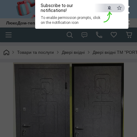
×
Subscribe to our
notifications!
To enable permission prompts, click
ESC
ЛюксДом-тепло та затишок у кожен дім.
on the notification icon
Товари та послуги
Двері вхідні
Двері вхідні ТМ "POR