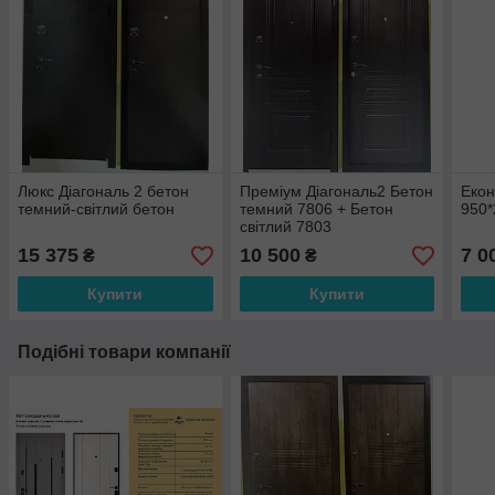
Люкс Діагональ 2 бетон
Преміум Діагональ2 Бетон
Екон
темний-світлий бетон
темний 7806 + Бетон
950*
світлий 7803
15 375
10 500
7 0
₴
₴
Купити
Купити
Подібні товари компанії