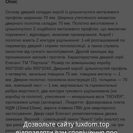
Опис
Основу дверей складає короб із цільногнутого металевого
профілю шириною 70 мм. Ширина утепленого мінватою
дверного полотна складає 70 мм. Полотно виготовлене з
цільногнутого Z-подібного металевого профілю, що виключає
порожнечі і, відповідно, можливе промерзання. Короб і
полотно мають 2 контури ущільнення: 1-ий розташований по
периметру дверей і сприяє теплоізоляції, а також служить
захистом від гучного захлопування; Другий захищає від
проникнення запахів і протягів. Характеристики дверей серії
Елегант ТМ "Портала": Розмір по зовнішньому коробу:
850*2040 або 950*2040; Дверний короб: цільногнутий профіль
з четвертю, загальна товщина 75 мм, товщина металу ― 1
мм; Дверне полотно: посилена конструкція (Z), толщина ― 70
мм, зовнішній лист ― 1 мм, вертикальні та горизонтальні
ребра жорсткості, два контури гумового ущільнювача (на
коробці та полотні), утеплення ― мінеральна вата "ISOVER",
протизнімні штирі (антизрізи) ; Покриття: фрезерована плита
МДФ (10мм/10мм), вкрита плівкою ПВХ для квартирного
застосування. Двері серії Елегант укомплектована двома
замками: Верхній - сувальдний замок "Avers" (або аналог) на
Дозвольте сайту luxdom.top
три ригелі, нижній - циліндровий "Apecs" (або аналог) на три
ригелі (ключ/поворотник), ручка на розетці. Комплектація
відправляти вам сповіщення про