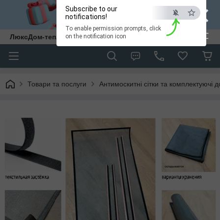
×
Subscribe to our
notifications!
To enable permission prompts, click
ESC
ЛюксДом-тепло та затишок у кожен дім.
on the notification icon
Товари та послуги
Антимоскитні сітки та комплектуючі д