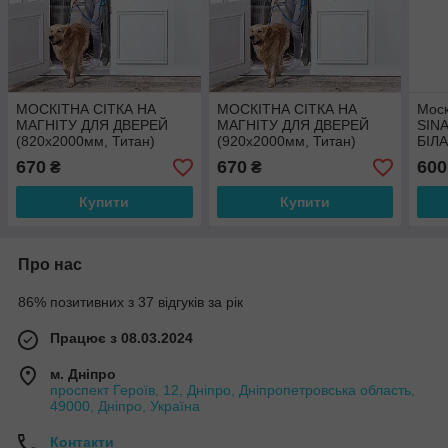
МОСКІТНА СІТКА НА
МОСКІТНА СІТКА НА
Моск
МАГНІТУ ДЛЯ ДВЕРЕЙ
МАГНІТУ ДЛЯ ДВЕРЕЙ
SINA
(820х2000мм, Титан)
(920х2000мм, Титан)
БІЛ
670
670
600
₴
₴
Купити
Купити
Про нас
86% позитивних з 37 відгуків за рік
Працює з 08.03.2024
м. Дніпро
проспект Героїв, 12, Дніпро, Дніпропетровська область,
49000, Дніпро, Україна
Контакти