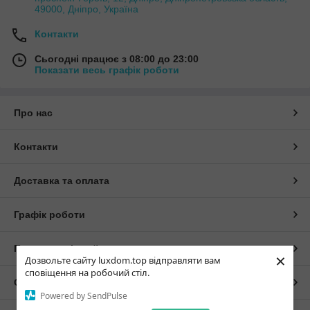
49000, Дніпро, Україна
Контакти
Сьогодні працює з 08:00 до 23:00
Показати весь графік роботи
Про нас
Контакти
Доставка та оплата
Графік роботи
Повна версія сайту
×
Дозвольте сайту luxdom.top відправляти вам
сповіщення на робочий стіл.
Сайт створено на маркетплейсі
Prom.ua
Powered by SendPulse