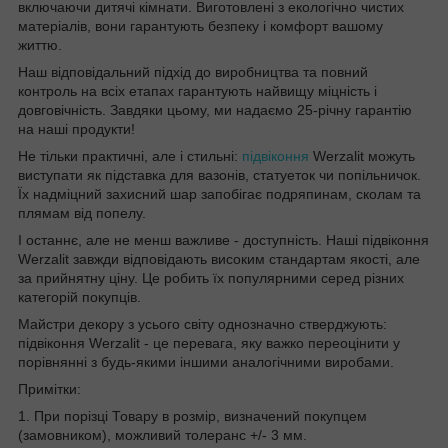
включаючи дитячі кімнати. Виготовлені з екологічно чистих
матеріалів, вони гарантують безпеку і комфорт вашому
життю.
Наш відповідальний підхід до виробництва та повний
контроль на всіх етапах гарантують найвищу міцність і
довговічність. Завдяки цьому, ми надаємо 25-річну гарантію
на наші продукти!
Не тільки практичні, але і стильні:
підвіконня
Werzalit можуть
виступати як підставка для вазонів, статуеток чи попільничок.
Їх надміцний захисний шар запобігає подряпинам, сколам та
плямам від попелу.
І останнє, але не менш важливе - доступність. Наші підвіконня
Werzalit завжди відповідають високим стандартам якості, але
за прийнятну ціну. Це робить їх популярними серед різних
категорій покупців.
Майстри декору з усього світу однозначно стверджують:
підвіконня Werzalit - це перевага, яку важко переоцінити у
порівнянні з будь-якими іншими аналогічними виробами.
Примітки:
1. При порізці Товару в розмір, визначений покупцем
(замовником), можливий толеранс +/- 3 мм.