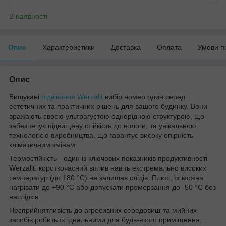
В наявності
Опис
Характеристики
Доставка
Оплата
Умови п
Опис
Вишукані
підвіконня Werzalit
вибір номер один серед
естетичних та практичних рішень для вашого будинку. Вони
вражають своєю ультрагустою однорідною структурою, що
забезпечує підвищену стійкість до вологи, та унікальною
технологією виробництва, що гарантує високу опірність
кліматичним змінам.
Термостійкість - один із ключових показників продуктивності
Werzalit: короткочасний вплив навіть екстремально високих
температур (до 180 °C) не залишає слідів. Плюс, їх можна
нагрівати до +90 °C або допускати промерзання до -50 °C без
наслідків.
Несприйнятливість до агресивних середовищ та мийних
засобів робить їх ідеальними для будь-якого приміщення,