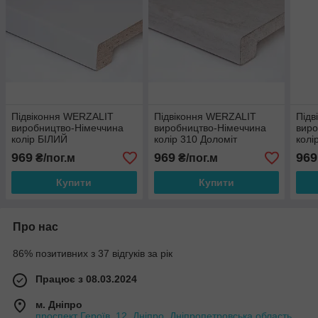
Підвіконня WERZALIT
Підвіконня WERZALIT
Підв
виробництво-Німеччина
виробництво-Німеччина
виро
колір БІЛИЙ
колір 310 Доломіт
колі
969
969
969
₴/пог.м
₴/пог.м
Купити
Купити
Про нас
86% позитивних з 37 відгуків за рік
Працює з 08.03.2024
м. Дніпро
проспект Героїв, 12, Дніпро, Дніпропетровська область,