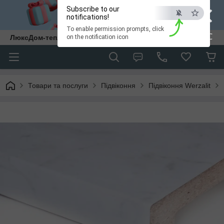
×
Subscribe to our
notifications!
To enable permission prompts, click
ESC
ЛюксДом-тепло та затишок у кожен дім.
on the notification icon
Товари та послуги
Підвіконня
Підвіконня Werzalit