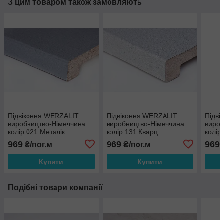
З цим товаром також замовляють
Підвіконня WERZALIT
Підвіконня WERZALIT
Підв
виробництво-Німеччина
виробництво-Німеччина
виро
колір 021 Металік
колір 131 Кварц
колі
969
969
969
₴/пог.м
₴/пог.м
Купити
Купити
Подібні товари компанії