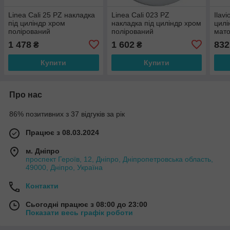
Linea Cali 25 PZ накладка
Linea Cali 023 PZ
Ilav
під циліндр хром
накладка під циліндр хром
цилі
полірований
полірований
мат
1 478
1 602
832
₴
₴
Купити
Купити
Про нас
86% позитивних з 37 відгуків за рік
Працює з 08.03.2024
м. Дніпро
проспект Героїв, 12, Дніпро, Дніпропетровська область,
49000, Дніпро, Україна
Контакти
Сьогодні працює з 08:00 до 23:00
Показати весь графік роботи