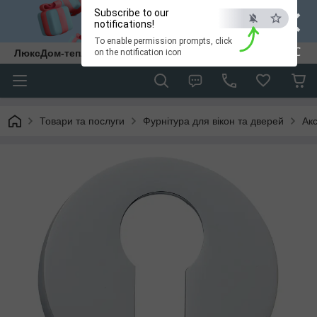
×
Subscribe to our
notifications!
To enable permission prompts, click
ESC
ЛюксДом-тепло та затишок у кожен дім.
on the notification icon
Товари та послуги
Фурнітура для вікон та дверей
Ак