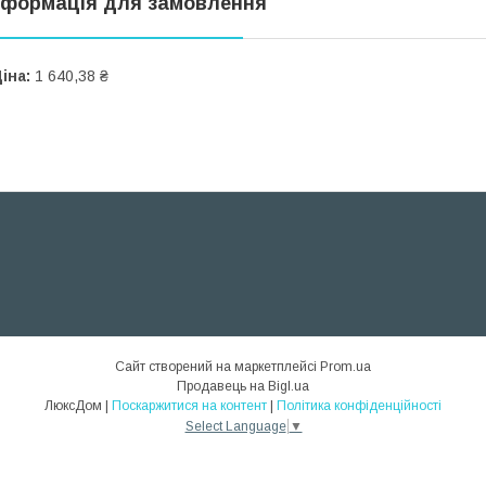
нформація для замовлення
іна:
1 640,38 ₴
Сайт створений на маркетплейсі
Prom.ua
Продавець на Bigl.ua
ЛюксДом |
Поскаржитися на контент
|
Політика конфіденційності
Select Language
▼