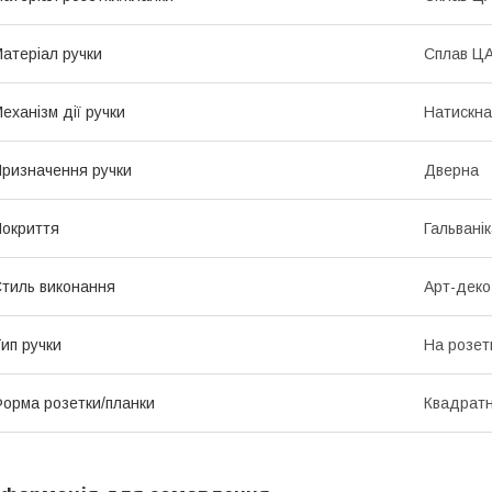
атеріал ручки
Сплав Ц
еханізм дії ручки
Натискна
ризначення ручки
Дверна
окриття
Гальвані
тиль виконання
Арт-деко
ип ручки
На розет
орма розетки/планки
Квадрат