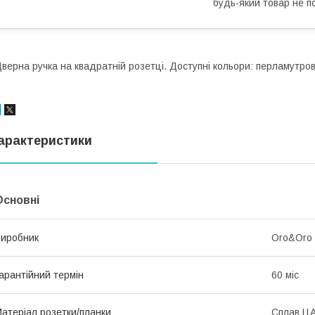
будь-який товар не п
верна ручка на квадратній розетці. Доступні кольори: перламутров
арактеристики
Основні
иробник
Oro&Oro
арантійний термін
60 міс
атеріал розетки/планки
Сплав Ц