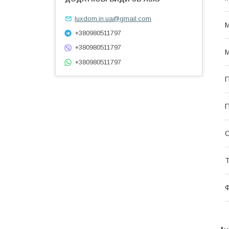
luxdom.in.ua@gmail.com
М
+380980511797
+380980511797
М
+380980511797
П
П
С
Т
Ф