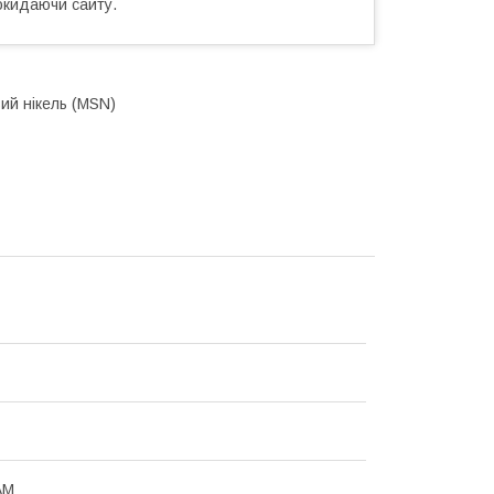
окидаючи сайту.
ий нікель (MSN)
АМ