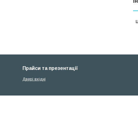
І
Ц
Прайси та презентації
Двері вхідні