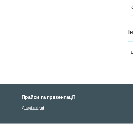
К
І
Ц
Прайси та презентації
Двері вхідні