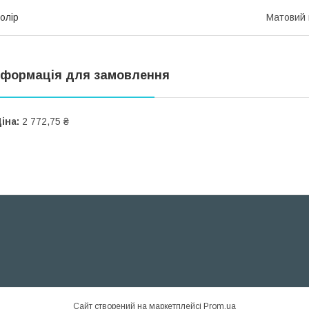
олір
Матовий 
нформація для замовлення
іна:
2 772,75 ₴
Сайт створений на маркетплейсі
Prom.ua