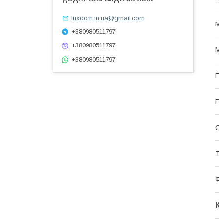
luxdom.in.ua@gmail.com
М
+380980511797
+380980511797
М
+380980511797
П
П
С
Т
Ф