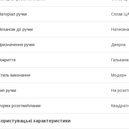
атеріал ручки
Сплав Ц
еханізм дії ручки
Натискна
ризначення ручки
Дверна
окриття
Гальвані
тиль виконання
Модерн
ип ручки
На розет
орма розетки/планки
Квадрат
Користувацькі характеристики