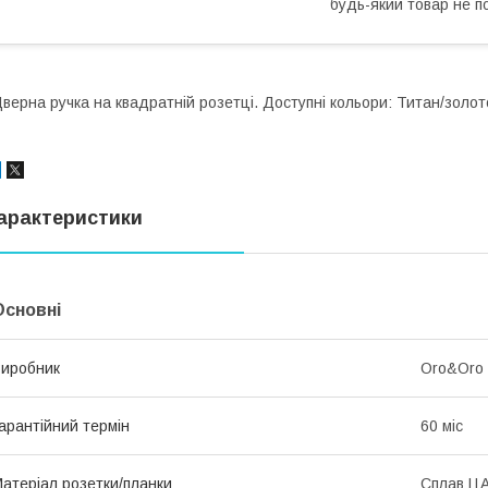
будь-який товар не п
верна ручка на квадратній розетці. Доступні кольори: Титан/золото
арактеристики
Основні
иробник
Oro&Oro
арантійний термін
60 міс
атеріал розетки/планки
Сплав Ц