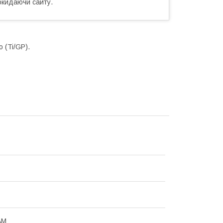
окидаючи сайту.
 (Ti/GP).
АМ