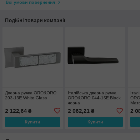
Всі умови повернення
Подібні товари компанії
Дверна ручка ORO&ORO
Італійська дверна ручка
Італ
203-13E White Glass
ORO&ORO 044-15E Black
ORO
чорна
Мато
2 122,64
2 062,21
2 0
₴
₴
Купити
Купити