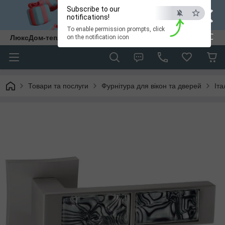
×
Subscribe to our
notifications!
To enable permission prompts, click
ESC
ЛюксДом-тепло та затишок у кожен дім.
on the notification icon
Товари та послуги
Фурнітура для вікон та дверей
Іт