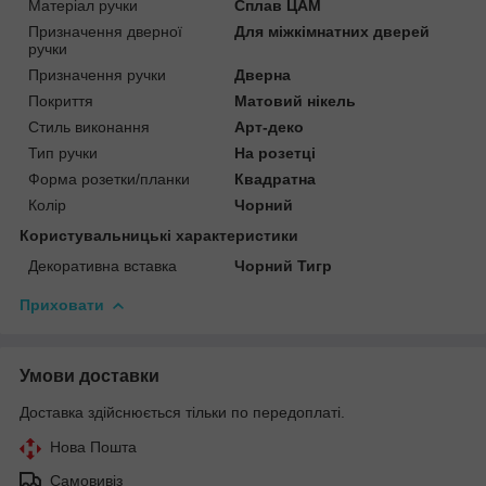
Матеріал ручки
Сплав ЦАМ
Призначення дверної
Для міжкімнатних дверей
ручки
Призначення ручки
Дверна
Покриття
Матовий нікель
Стиль виконання
Арт-деко
Тип ручки
На розетці
Форма розетки/планки
Квадратна
Колір
Чорний
Користувальницькі характеристики
Декоративна вставка
Чорний Тигр
Приховати
Умови доставки
Доставка здійснюється тільки по передоплаті.
Нова Пошта
Самовивіз