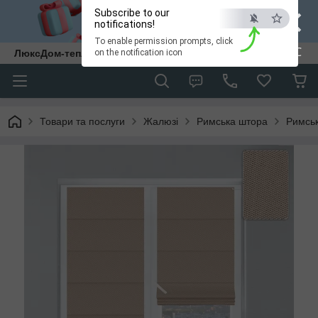
×
Subscribe to our
notifications!
To enable permission prompts, click
ESC
ЛюксДом-тепло та затишок у кожен дім.
on the notification icon
Товари та послуги
Жалюзі
Римська штора
Римськ