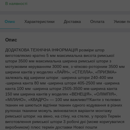
В наявності
Опис
Характеристики
Доставка
Оплата
Умови п
Опис
ДОДАТКОВА ТЕХНІЧНА ІНФОРМАЦІЯ розміри штор
виготовляємо кратно 5 мм максимальна висота римської
штори 3500 мм максимальна ширина римської штори з
мотузковим керуванням 3000 мм, з чіпково-роторним 3500 мм
ширини кантів у моделях «ЛАЙН», «СТЕЛЛА», «ПРИЗМА»
залежать від ширини штори: -ширина штори 240-400 мм
-ширина канта 80 мм -ширина штори 405-2500 мм -ширина
канта 100 мм -ширина штори 2505-3500 мм-ширина канта
150 мм ширина кантів у моделях «ВЕНЕЦІЯ», «ОЛІМПІЯ»,
«МІЛАНО», «КВАДРО» — 100 мм важливо!!!Канти з тюлевих
тканин не шиються відтінки тканин одного кодування в різних
рулонах тканини можуть змінюватися варіанти монтажу
римської штори: на вікно, на стіну, на стелю, у проріз Термін
виготовлення римської штори 3 робочі дні (може коригуватися
виробником) плюс термін доставки Нової пошти