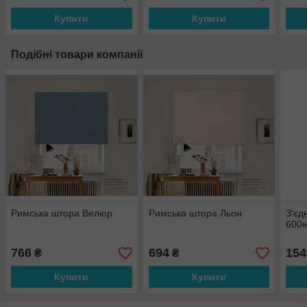
Купити
Купити
Подібні товари компанії
Римська штора Велюр
Римська штора Льон
З'єд
600
766
694
154
₴
₴
Купити
Купити