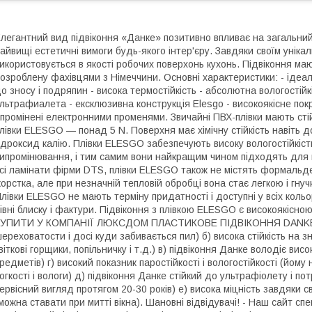
легантний вид підвіконня «Данке» позитивно впливає на загальний
айвищі естетичні вимоги будь-якого інтер'єру. Завдяки своїм уніка
икористовується в якості робочих поверхонь кухонь. Підвіконня ма
озроблену фахівцями з Німеччини. Основні характеристики: - ідеал
о зносу і подряпин - висока термостійкість - абсолютна вологостійкі
льтрафиалета - ексклюзивна конструкція Elesgo - високоякісне по
промінені електронними променями. Звичайні ПВХ-плівки мають стій
лівки ELESGO — понад 5 N. Поверхня має хімічну стійкість навіть д
ідроксид калію. Плівки ELESGO забезпечують високу вологостійкість
ипромінювання, і тим самим вони найкращим чином підходять для 
сі ламінати фірми DTS, плівки ELESGO також не містять формальде
орстка, але при незначній тепловій обробці вона стає легкою і гнуч
лівки ELESGO не мають терміну придатності і доступні у всіх кольор
івні блиску і фактури. Підвіконня з плівкою ELESGO є високоякі
УПИТИ У КОМПАНІЇ ЛЮКСДОМ ПЛАСТИКОВЕ ПІДВІКОННЯ DANKE: а)
ереховатости і досі куди забивається пил) б) висока стійкість на 
віткові горщики, попільничку і т.д.) в) підвіконня Данке володіє ви
редметів) г) високий показник паростійкості і вологостійкості (йом
огкості і вологи) д) підвіконня Данке стійкий до ультрафіолету і п
ервісний вигляд протягом 20-30 років) е) висока міцність завдяки с
можна ставати при митті вікна). Шановні відвідувачі! - Наш сайт сп