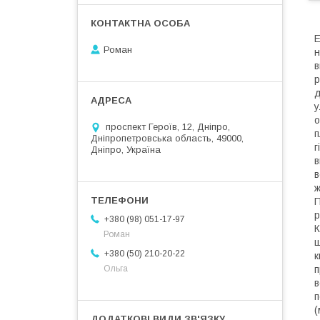
Е
Роман
н
в
р
д
у
о
проспект Героїв, 12, Дніпро,
п
Дніпропетровська область, 49000,
г
Дніпро, Україна
в
в
ж
П
р
+380 (98) 051-17-97
К
Роман
ш
+380 (50) 210-20-22
к
п
Ольга
в
п
(