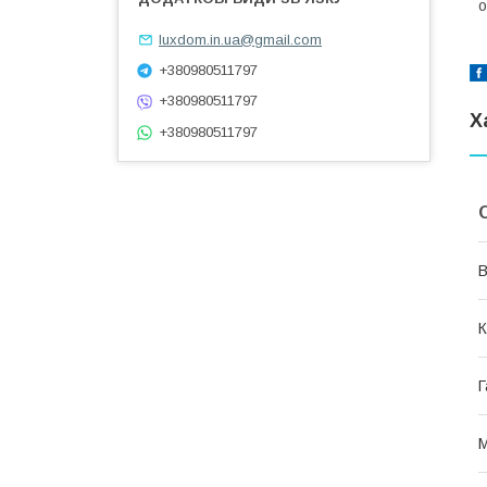
о
luxdom.in.ua@gmail.com
+380980511797
+380980511797
Х
+380980511797
В
К
Г
М