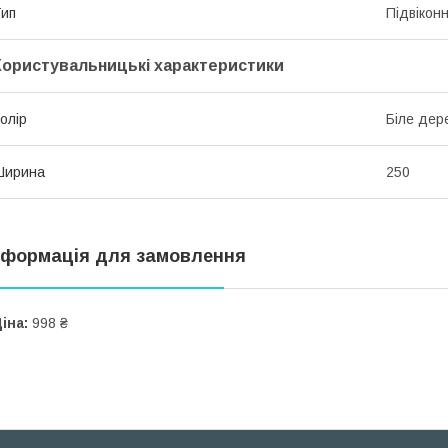
ип
Підвікон
Користувальницькі характеристики
олір
Біле дер
Ширина
250
нформація для замовлення
іна:
998 ₴