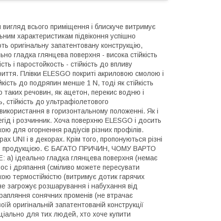
 вигляд всього приміщення і блискуче витримує
льним характеристикам підвіконня успішно
ють оригінальну запатентовану конструкцію,
ьно гладка глянцева поверхня - висока стійкість
сть і паростойкость - стійкість до впливу
криття. Плівки ELESGO покриті акриловою смолою і
кість до подряпин менше 1 N, тоді як стійкість
о таких речовин, як ацетон, перекис водню і
, стійкість до ультрафіолетового
використання в горизонтальному положенні. Як і
гід і розчинник. Хоча поверхню ELESGO і досить
кою для огорнення радіусів різних профілів.
ах UNI і в декорах. Крім того, пропонуються різні
сною продукцією. Є БАГАТО ПРИЧИН, ЧОМУ ВАРТО
 ідеально гладка глянцева поверхня (немає
знос і дряпання (сміливо можете пересувати
сокою термостійкістю (витримує дотик гарячих
у не загрожує розшарування і набухання від
отрапляння сонячних променів (не втрачає
воїй оригінальній запатентованій конструкції
еціально для тих людей, хто хоче купити