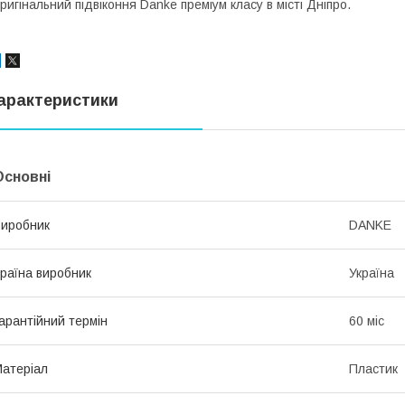
ригінальний підвіконня Danke преміум класу в місті Дніпро.
арактеристики
Основні
иробник
DANKE
раїна виробник
Україна
арантійний термін
60 міс
атеріал
Пластик