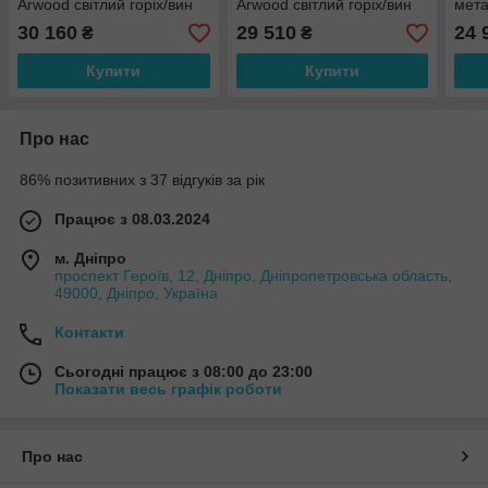
Arwood світлий горіх/вин
Arwood світлий горіх/вин
мета
дуб білений
дуб бронза
30 160
29 510
24 
₴
₴
Купити
Купити
Про нас
86% позитивних з 37 відгуків за рік
Працює з 08.03.2024
м. Дніпро
проспект Героїв, 12, Дніпро, Дніпропетровська область,
49000, Дніпро, Україна
Контакти
Сьогодні працює з 08:00 до 23:00
Показати весь графік роботи
Про нас