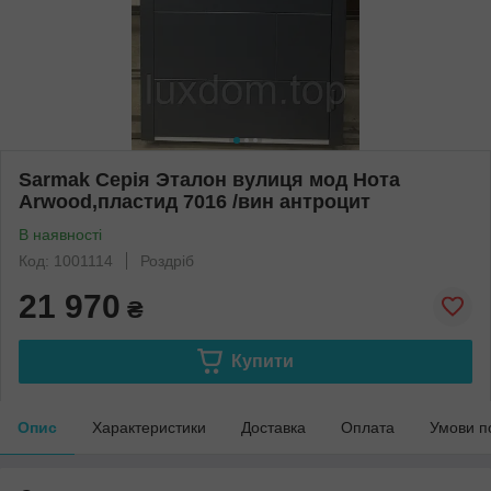
Sarmak Серія Эталон вулиця мод Нота
Arwood,пластид 7016 /вин антроцит
В наявності
Код: 1001114
Роздріб
21 970
₴
Купити
Опис
Характеристики
Доставка
Оплата
Умови п