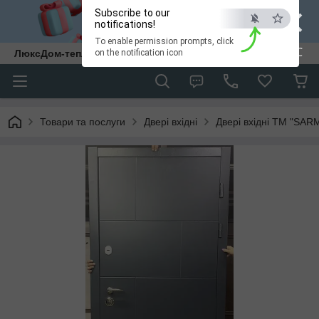
×
Subscribe to our
notifications!
To enable permission prompts, click
ESC
ЛюксДом-тепло та затишок у кожен дім.
on the notification icon
Товари та послуги
Двері вхідні
Двері вхідні ТМ "SAR