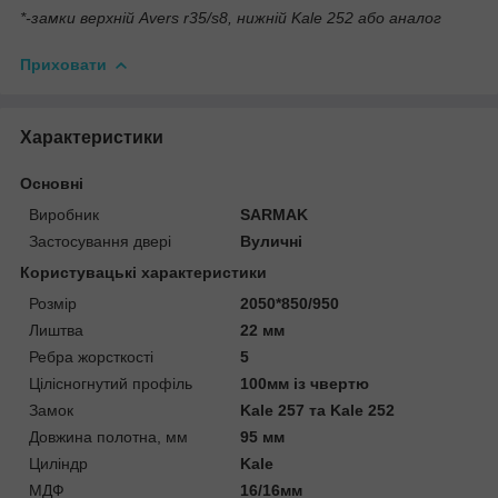
*-замки верхній Avers r35/s8, нижній Kale 252 або аналог
Приховати
Характеристики
Основні
Виробник
SARMAK
Застосування двері
Вуличні
Користувацькі характеристики
Розмір
2050*850/950
Лиштва
22 мм
Ребра жорсткості
5
Цілісногнутий профіль
100мм із чвертю
Замок
Kale 257 та Kale 252
Довжина полотна, мм
95 мм
Циліндр
Kale
МДФ
16/16мм