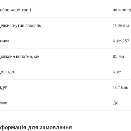
ебра жорсткості
чотири г
ілісногнутий профіль
100мм із
амок
Kale 257 
овжина полотна, мм
95 мм
иліндр
Kale
МДФ
16/16мм
ічко
Да
нформація для замовлення