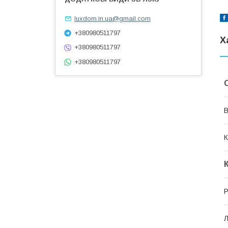
luxdom.in.ua@gmail.com
+380980511797
Х
+380980511797
+380980511797
В
К
Р