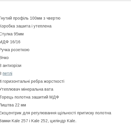
Гнутий профіль 100мм з чвертю
Коробка зашита і утеплена
Стулка 95мм
МДФ 16/16
Ручка розеткою
Вічко
3 антизрізи
-3
петлі
4 горизонтальні ребра жорсткості
Утеплювач мінеральна вата
Торець полотна зашитий МДФ
Лиштва 22 мм
Ексцентрик для регулювання щільності притиску полотна
Замки Kale 257 і Kale 252, циліндр Kale.