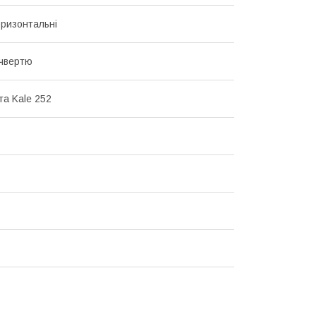
оризонтальні
 чвертю
та Kale 252