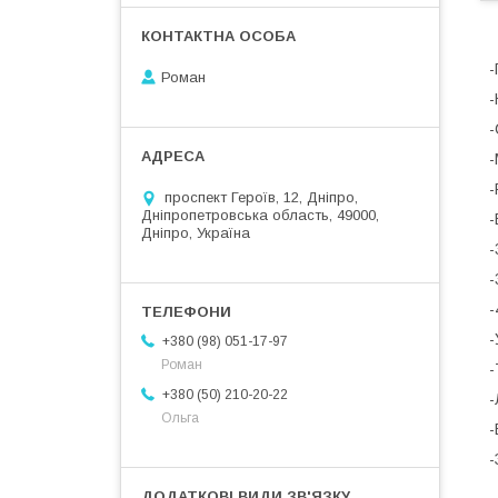
-
Роман
-
-
-
-
проспект Героїв, 12, Дніпро,
Дніпропетровська область, 49000,
-
Дніпро, Україна
-
-
-
+380 (98) 051-17-97
Роман
-
+380 (50) 210-20-22
-
Ольга
-
-