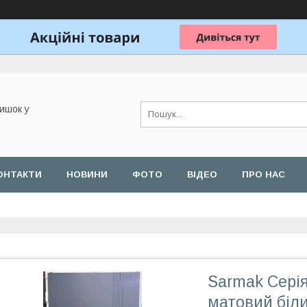
ишок у
ОНТАКТИ
НОВИНИ
ФОТО
ВІДЕО
ПРО НАС
Sarmak Серія
матовий біл