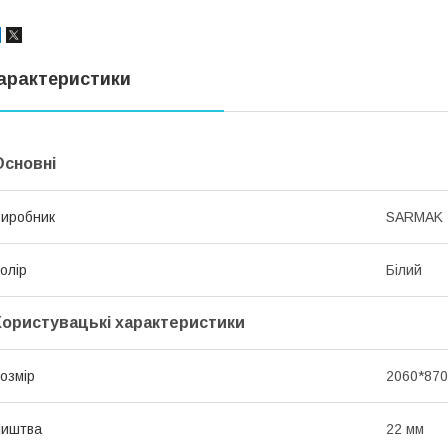
арактеристики
Основні
иробник
SARMAK
олір
Білий
Користувацькі характеристики
озмір
2060*870
Лиштва
22 мм