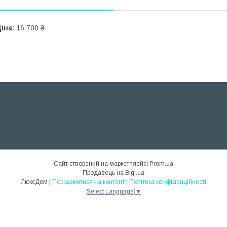
іна:
16 700 ₴
Сайт створений на маркетплейсі
Prom.ua
Продавець на Bigl.ua
ЛюксДом |
Поскаржитися на контент
|
Політика конфіденційності
Select Language
▼