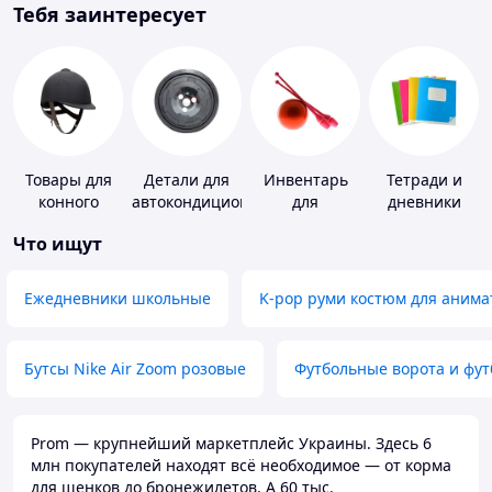
Тебя заинтересует
Товары для
Детали для
Инвентарь
Тетради и
конного
автокондиционеров
для
дневники
спорта
гимнастики
Что ищут
Ежедневники школьные
K-pop руми костюм для анима
Бутсы Nike Air Zoom розовые
Футбольные ворота и фу
Prom — крупнейший маркетплейс Украины. Здесь 6
млн покупателей находят всё необходимое — от корма
для щенков до бронежилетов. А 60 тыс.