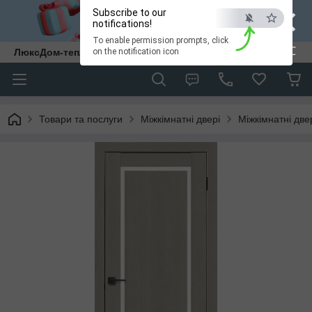
×
Subscribe to our
notifications!
To enable permission prompts, click
ESC
ЛюксДом-тепло та затишок у кожен дім.
on the notification icon
Товари та послуги
Міжкімнатні двері
Міжкімнатні дв