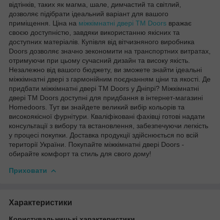
відтінків, таких як магма, шале, димчастий та світлий,
дозволяє підібрати ідеальний варіант для вашого
приміщення. Ціна на
міжкімнатні двері ТМ Doors
вражає
своєю доступністю, завдяки використанню якісних та
доступних матеріалів. Купівля від вітчизняного виробника
Doors дозволяє значно зекономити на транспортних витратах,
отримуючи при цьому сучасний дизайн та високу якість.
Незалежно від вашого бюджету, ви зможете знайти ідеальні
міжкімнатні двері з гармонійним поєднанням ціни та якості. Де
придбати міжкімнатні двері ТМ Doors у Дніпрі? Міжкімнатні
двері ТМ Doors доступні для придбання в інтернет-магазині
Homedoors. Тут ви знайдете великий вибір кольорів та
високоякісної фурнітури. Кваліфіковані фахівці готові надати
консультації з вибору та встановлення, забезпечуючи легкість
у процесі покупки. Доставка продукції здійснюється по всій
території України. Покупайте міжкімнатні двері Doors -
обирайте комфорт та стиль для свого дому!
Приховати
Характеристики
Користувальницькі характеристики