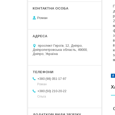
П
д
р
Роман
2
м
ф
з
в
в
проспект Героїв, 12, Дніпро,
Дніпропетровська область, 49000,
к
Дніпро, Україна
s
м
+380 (98) 051-17-97
Роман
Х
+380 (50) 210-20-22
Ольга