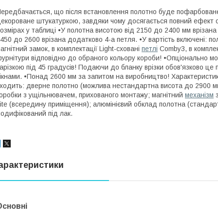
ередбачається, що після встановлення полотно буде пофарбоване 
екороване штукатуркою, завдяки чому досягається повний ефект с
озмірах у таблиці •У полотна висотою від 2150 до 2400 мм врізана
450 до 2600 врізана додатково 4-а петля. •У вартість включені: п
агнітний замок, в комплектації Light-сховані
петлі
Comby3, в комплект
урнітури відповідно до обраного кольору короби! •Опціонально мо
арізкою під 45 градусів! Подаючи до бланку врізки обов'язково це 
ікнами. •Понад 2600 мм за запитом на виробництво! Характеристик
ходить: дверне полотно (можлива нестандартна висота до 2900 
оробки з ущільнювачем, прихованого монтажу; магнітний
механізм
з
ite (всередину приміщення); алюмінієвий обклад полотна (стандарт
одифікований під лак.
арактеристики
Основні