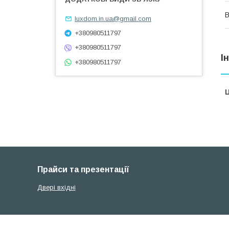
В
luxdom.in.ua@gmail.com
+380980511797
+380980511797
І
+380980511797
Ц
Прайси та презентації
Двері вхідні