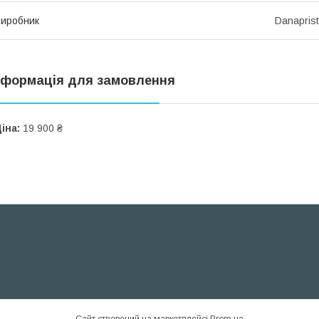
иробник
Danaprist
нформація для замовлення
іна:
19 900 ₴
Сайт створений на маркетплейсі
Prom.ua