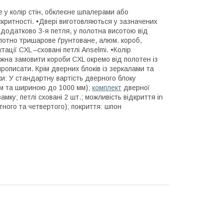
у колір стін, обклеєне шпалерами або
критності. •Двері виготовляються у зазначених
 додатково 3-я петля, у полотна висотою від
олотно тришарове ґрунтоване, алюм. короб,
ації CXL –сховані петлі Anselmi. •Колір
жна замовити короби CXL окремо від полотен із
прописати. Крім дверних блоків із зеркалами та
и: У стандартну вартість дверного блоку
мм та шириною до 1000 мм);
комплект
дверної
амку; петлі сховані 2 шт.; можливість відкриття in
ного та четвертого); покриття: шпон