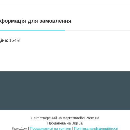
нформація для замовлення
іна:
154 ₴
Сайт створений на маркетплейсі
Prom.ua
Продавець на Bigl.ua
ЛюксДом |
Поскаржитися на контент
|
Політика конфіденційності