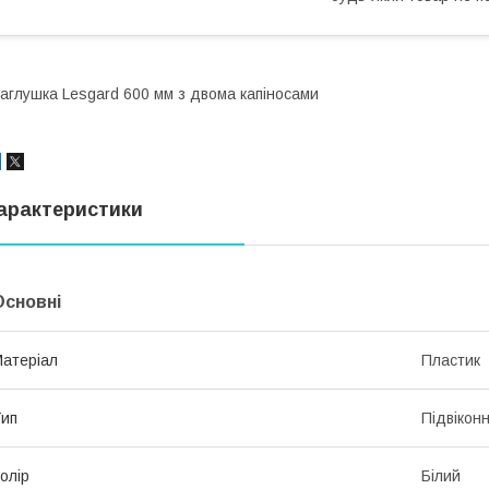
аглушка Lesgard 600 мм з двома капіносами
арактеристики
Основні
атеріал
Пластик
ип
Підвікон
олір
Білий