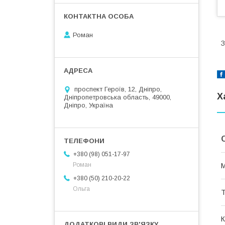
Роман
З
проспект Героїв, 12, Дніпро,
Х
Дніпропетровська область, 49000,
Дніпро, Україна
+380 (98) 051-17-97
Роман
М
+380 (50) 210-20-22
Ольга
Т
К