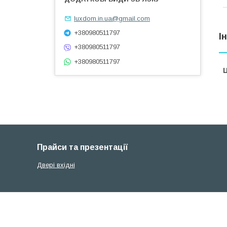
luxdom.in.ua@gmail.com
+380980511797
І
+380980511797
+380980511797
Ц
Прайси та презентації
Двері вхідні