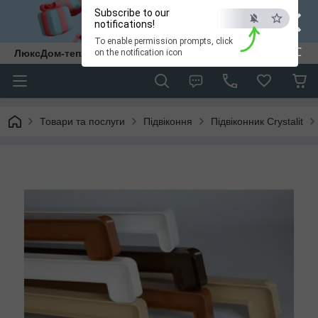
×
Subscribe to our
notifications!
To enable permission prompts, click
ESC
ЛюксДом-тепло та затишок у кожен дім.
on the notification icon
Товари та послуги
Підвіконня
Підвіконник Crystalit