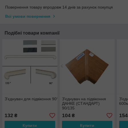
Повернення товару впродовж 14 днів за рахунок покупця
Всі умови повернення
Подібні товари компанії
З'єднувач для підвіконня 90°/135° або 120°/180° Estera.
З'єднувач на підвіконня
З'єд
ДАНКЕ (СТАНДАРТ)
600
90/135
132
104
154
₴
₴
Купити
Купити