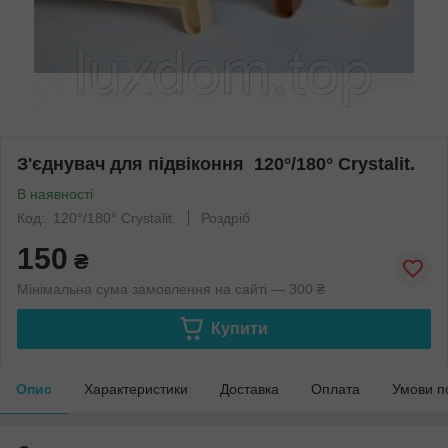
З'єднувач для підвіконня 120°/180° Crystalit.
В наявності
Код: 120°/180° Crystalit.
Роздріб
150
₴
Мінімальна сума замовлення на сайті — 300 ₴
Купити
Опис
Характеристики
Доставка
Оплата
Умови п