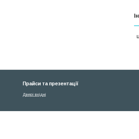
І
Ц
Прайси та презентації
Двері вхідні