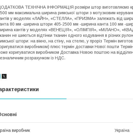
ОДАТКОВА ТЕХНІЧНА ІНФОРМАЦІЯ розміри штор виготовляємо кра
500 мм максимальна ширина римської штори з мотузковим керуван
антів у моделях «ЛАЙН», «СТЕЛЛА», «ПРИЗМА» залежать від шир
анта 80 мм -ширина штори 405-2500 мм -ширина канта 100 мм -ши
ирина кантів у моделях «ВЕНЕЦІЯ», «ОЛІМПІЯ», «МІЛАНО», «КВАД
канин не шиються відтінки тканин одного кодування в різних руло
имської штори: на вікно, на стіну, на стелю, у проріз Термін вигот
оригуватися виробником) плюс термін доставки Нової пошти Термі
оже коригуватися виробником Доставка Новою поштою на відділен
езналичним розрахунком із НДС.
арактеристики
Основні
раїна виробник
Україна