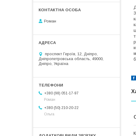
Д
3
к
Роман
к
ш
т
р
к
м
проспект Героїв, 12, Дніпро,
Дніпропетровська область, 49000,
б
Дніпро, Україна
Х
+380 (98) 051-17-97
Роман
+380 (50) 210-20-22
Ольга
К