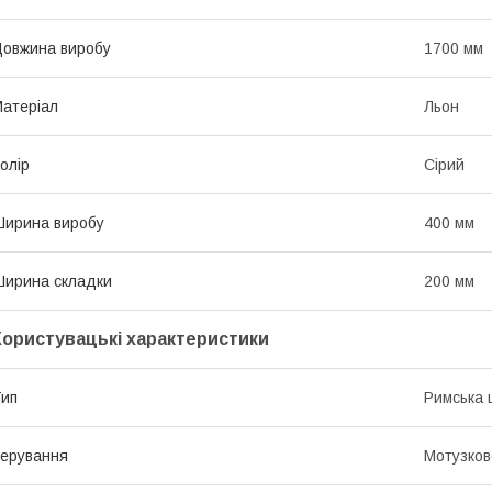
овжина виробу
1700 мм
атеріал
Льон
олір
Сірий
ирина виробу
400 мм
ирина складки
200 мм
Користувацькі характеристики
ип
Римська 
ерування
Мотузков