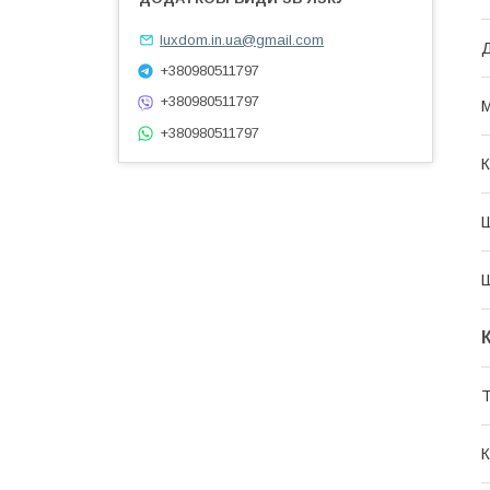
luxdom.in.ua@gmail.com
Д
+380980511797
+380980511797
М
+380980511797
К
Ш
Ш
Т
К