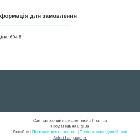
нформація для замовлення
іна:
694 ₴
Сайт створений на маркетплейсі
Prom.ua
Продавець на Bigl.ua
ЛюксДом |
Поскаржитися на контент
|
Політика конфіденційності
Select Language
▼