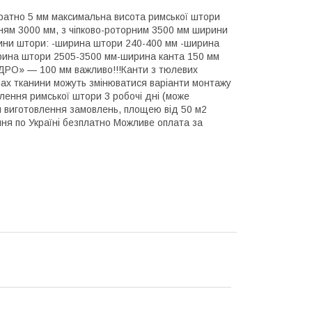
тно 5 мм максимальна висота римської штори
ням 3000 мм, з чіпково-роторним 3500 мм ширини
ини штори: -ширина штори 240-400 мм -ширина
рина штори 2505-3500 мм-ширина канта 150 мм
РО» — 100 мм важливо!!!Канти з тюлевих
нах тканини можуть змінюватися варіанти монтажу
овлення римської штори 3 робочі дні (може
н виготовлення замовлень, площею від 50 м2
ня по Україні безплатно Можливе оплата за