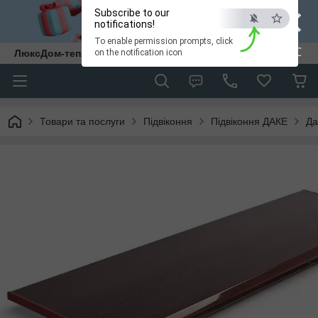
×
Subscribe to our
notifications!
To enable permission prompts, click
ESC
ЛюксДом-тепло та затишок у кожен дім.
on the notification icon
Товари та послуги
Підвіконня
Підвіконня ДАКЕ
Да