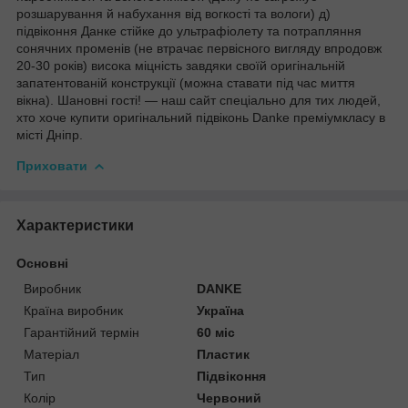
розшарування й набухання від вогкості та вологи) д)
підвіконня Данке стійке до ультрафіолету та потрапляння
сонячних променів (не втрачає первісного вигляду впродовж
20-30 років) висока міцність завдяки своїй оригінальній
запатентованій конструкції (можна ставати під час миття
вікна). Шановні гості! — наш сайт спеціально для тих людей,
хто хоче купити оригінальний підвіконь Danke преміумкласу в
місті Дніпр.
Приховати
Характеристики
Основні
Виробник
DANKE
Країна виробник
Україна
Гарантійний термін
60 міс
Матеріал
Пластик
Тип
Підвіконня
Колір
Червоний