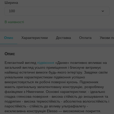
Ширина
100
В наявності
Опис
Характеристики
Доставка
Оплата
Умови п
Опис
Елегантний вигляд
підвіконня
«Данке» позитивно впливає на
загальний вигляд усього приміщення і блискуче витримує
найвищі естетичні вимоги будь-якого інтер'єру. Завдяки своїм
унікальним характеристикам підвіконня успішно
використовується як робочі поверхні кухонь. Підоконник
мають оригінальну запатентовану конструкцію, розроблену
фахівцями з Німеччини. Основні характеристики: - ідеально
гладка глянсова поверхня - висока стійкість до зношування та
подряпин - висока термостійкість - абсолютна вологостійкість і
паростійкість - стійкість до впливу ультрафіалету -
ексклюзивна конструкція Elesso — високоякісне покриття.