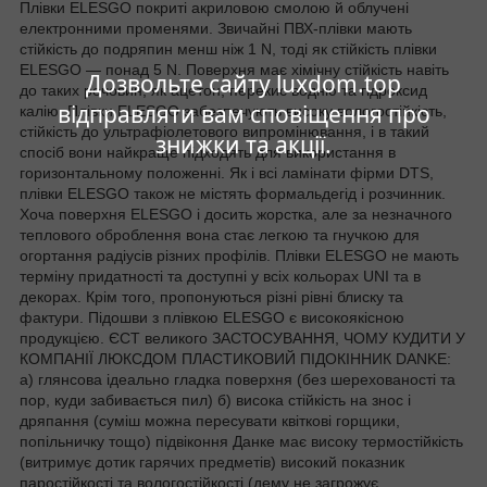
Плівки ELESGO покриті акриловою смолою й облучені
електронними променями. Звичайні ПВХ-плівки мають
стійкість до подряпин менш ніж 1 N, тоді як стійкість плівки
ELESGO — понад 5 N. Поверхня має хімічну стійкість навіть
Дозвольте сайту luxdom.top
до таких речовин, як ацетон, перекис водню та гідроксид
відправляти вам сповіщення про
калію. Плівки ELESGO забезпечують високу вологостійкість,
стійкість до ультрафіолетового випромінювання, і в такий
знижки та акції.
спосіб вони найкраще підходять для використання в
горизонтальному положенні. Як і всі ламінати фірми DTS,
плівки ELESGO також не містять формальдегід і розчинник.
Хоча поверхня ELESGO і досить жорстка, але за незначного
теплового оброблення вона стає легкою та гнучкою для
огортання радіусів різних профілів. Плівки ELESGO не мають
терміну придатності та доступні у всіх кольорах UNI та в
декорах. Крім того, пропонуються різні рівні блиску та
фактури. Підошви з плівкою ELESGO є високоякісною
продукцією. ЄСТ великого ЗАСТОСУВАННЯ, ЧОМУ КУДИТИ У
КОМПАНІЇ ЛЮКСДОМ ПЛАСТИКОВИЙ ПІДОКІННИК DANKE:
а) глянсова ідеально гладка поверхня (без шерехованості та
пор, куди забивається пил) б) висока стійкість на знос і
дряпання (суміш можна пересувати квіткові горщики,
попільничку тощо) підвіконня Данке має високу термостійкість
(витримує дотик гарячих предметів) високий показник
паростійкості та вологостійкості (дему не загрожує