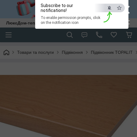
×
Subscribe to our
notifications!
To enable permission prompts, click
ESC
ЛюксДом-тепло та затишок у кожен дім.
on the notification icon
Товари та послуги
Підвіконня
Підвіконник TOPALIT