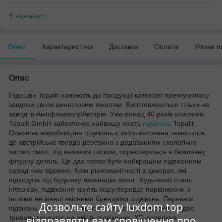
В наявності
Опис
Характеристики
Доставка
Оплата
Умови п
Опис
Підошви Topalit належать до продукції категорії преміумкласу
завдяки своїм винятковим якостям. Виготовляються тільки на
заводі в Ампфльвангу/Австрія. Уже понад 40 років компанія
Topalit GmbH забезпечує найвищу якість
підвіконь
Topalit.
Основою виробництва підвіконь є запатентована технологія,
де австрійська тверда деревина з додаванням екологічно
чистих смол, під великим тиском, спресовується в безшовну
фігурну деталь. Це дає право бути найкращим підвіконням
серед нам відомих. Крім різноманітності в декорах, які
підходять під будь-яку ламінацію вікон і будь-який стиль
інтер'єру, підвіконня мають масу переваг, порівнюючи з
іншими не менш якісними брендами підвіконь. Переваги
Дозвольте сайту luxdom.top
підвіконь Topalit: 30 років гарантії. Завод-виробник надає
тривалу гарантію на якість підвіконня. XD-поверхня.
відправляти вам сповіщення про