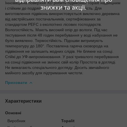
Інноваційна поверхня XD робить підвіконня Topalit надміцним
знижки та акції.
і стійким до подряпин і стирання. Екологічність. Для
виготовлення підвіконь використовується виключно деревина
від австрійських постачальників, сертифікованих за
стандартом PEFC з екологічно лісових господарств.
Вологостійкість. Мають високий опір до вологи. Під час
тестування після 48 годин перебування у воді набухання не
було виявлено. Термостійкість. Підошви витримують
температуру до 180°. Поставлена гаряча сковорода на
підвіконня не залишить жодних слідів. Не блякне на сонці.
Стійкі до УФ-випромінювання. У разі тривалого перебування
на сонці підвіконня не змінює свій колір Простота в догляді.
Не вимагають спеціального догляду. Досить звичайного
мийного засобу для підтримання чистоти.
Приховати
Характеристики
Основні
Виробник
Topalit