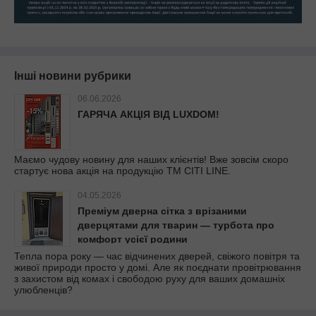
Інші новини рубрики
06.06.2026
ГАРЯЧА АКЦІЯ ВІД LUXDOM!
Маємо чудову новину для наших клієнтів! Вже зовсім скоро
стартує нова акція на продукцію ТМ CITI LINE.
04.05.2026
Преміум дверна сітка з врізаними
дверцятами для тварин — турбота про
комфорт усієї родини
Тепла пора року — час відчинених дверей, свіжого повітря та
живої природи просто у домі. Але як поєднати провітрювання
з захистом від комах і свободою руху для ваших домашніх
улюбленців?