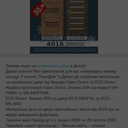
Зимова акція на
міжкімнатні двері
в Дніпрі!
Дорогі клієнти! Ми приготували для вас неймовірну зимову
нагоду! У салоні "ЛюксДом" в Дніпрі діє особлива пропозиція
на міжкімнатні двері від брендів Viano Doors та ECO Doors.
Акційна пропозиція:Viano Doors: Знижка 20% на моделі VIA-
FABIA та VIA-MARTINA.
ECO Doors: Знижка 20% на двері ECO-NEAPOL та ECO-
MILANO.
Мінімальна ціна на двері європейської якості від 4016 грн за
вирізу заводської фурнітури.
Терміни акції:Період дії з 1 грудня 2024 по 28 лютого 2025.
Переваги нашої пропозиції:✅ Висока якість – стильні