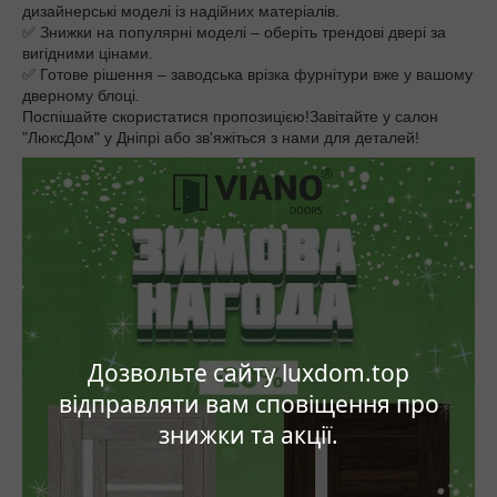
дизайнерські моделі із надійних матеріалів.
✅ Знижки на популярні моделі – оберіть трендові двері за
вигідними цінами.
✅ Готове рішення – заводська врізка фурнітури вже у вашому
дверному блоці.
Поспішайте скористатися пропозицією!Завітайте у салон
"ЛюксДом" у Дніпрі або зв'яжіться з нами для деталей!
Дозвольте сайту luxdom.top
відправляти вам сповіщення про
знижки та акції.