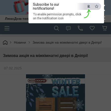
×
Subscribe to our
notifications!
To enable permission prompts, click
ESC
ЛюксДом-тепло та затишок у кожен дім.
on the notification icon
Новини
Зимова акція на міжкімнатні двері в Дніпрі!
Зимова акція на міжкімнатні двері в Дніпрі!
07.02.2025