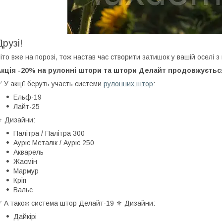
Друзі!
іто вже на порозі, тож настав час створити затишок у вашій оселі
Акція -20% на рулонні штори та штори Делайт продовжуєтьс
 У акції беруть участь системи
рулонних штор
:
Ельф-19
Лайт-25
️ Дизайни:
Палітра / Палітра 300
Ауріс Металік / Ауріс 250
Акварель
Жасмін
Мармур
Кріп
Вальс
 А також система штор Делайт-19 ⚜️ Дизайни:
Дайкірі