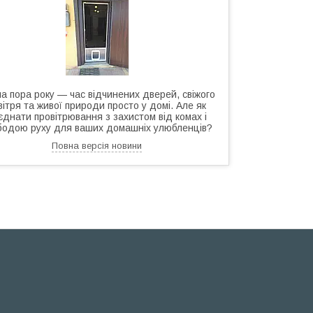
а пора року — час відчинених дверей, свіжого
вітря та живої природи просто у домі. Але як
єднати провітрювання з захистом від комах і
бодою руху для ваших домашніх улюбленців?
Повна версія новини