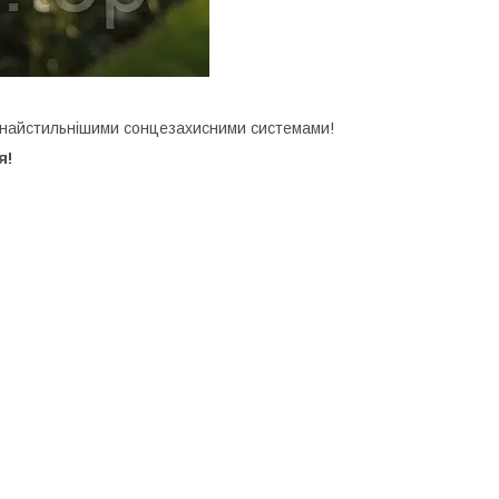
 з найстильнішими сонцезахисними системами!
я!