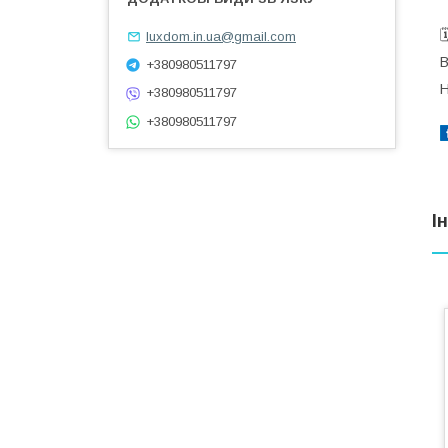

luxdom.in.ua@gmail.com
В
+380980511797
Н
+380980511797
+380980511797
І