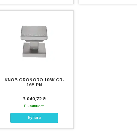
KNOB ORO&ORO 106K CR-
16E PN
3 040,72 ₴
В наявності
Купити