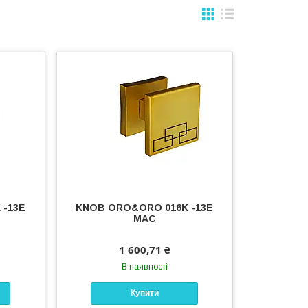
 -13E
KNOB ORO&ORO 016K -13E
MAC
1 600,71 ₴
В наявності
Купити