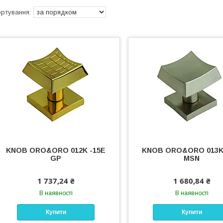
KNOB ORO&ORO 012K -15E
KNOB ORO&ORO 013K
GP
MSN
1 737,24 ₴
1 680,84 ₴
В наявності
В наявності
Купити
Купити