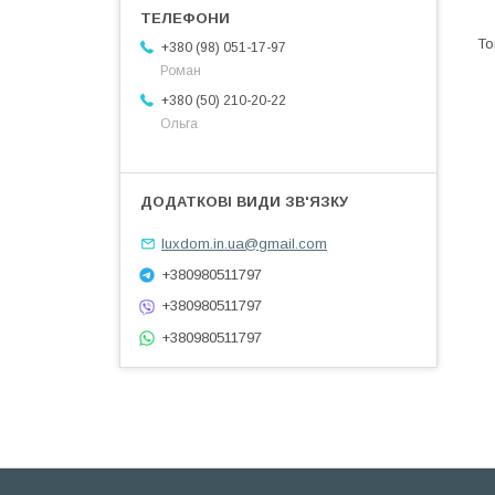
+380 (98) 051-17-97
Роман
+380 (50) 210-20-22
Ольга
luxdom.in.ua@gmail.com
+380980511797
+380980511797
+380980511797