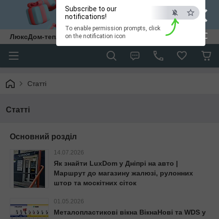
×
Subscribe to our
notifications!
To enable permission prompts, click
ESC
ЛюксДом-тепло та затишок у кожен дім.
on the notification icon
Статті
Статті
Основний розділ
14.07.2026
Як знайти LuxDom у Дніпрі на авто |
Маршрут до магазину жалюзі, рулонних
штор та москітних сіток
01.05.2026
Металопластикові вікна ВікнаНові та WDS у